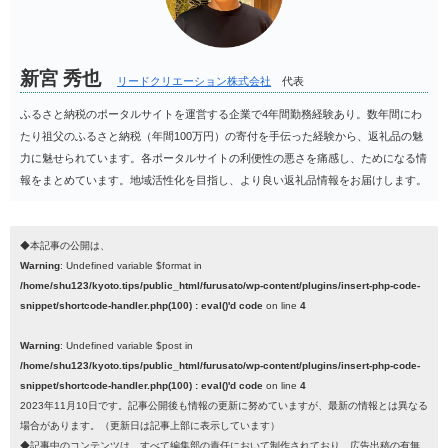
新宮 秀也
リードクリエーション株式会社
代表
ふるさと納税のポータルサイトを運営する企業で4年間勤務経験あり。数年間にわ
たり祖父のふるさと納税（年間100万円）の寄付を手伝った経験から、返礼品の魅
力に魅せられています。各ポータルサイトの利便性の悪さを痛感し、ためになる情
報をまとめています。地域活性化を目指し、より良い返礼品情報をお届けします。
◆本記事の公開は、
Warning
: Undefined variable $format in
/home/shu123/kyoto.tips/public_html/furusato/wp-content/plugins/insert-php-code-
snippet/shortcode-handler.php(100) : eval()'d code
on line
4
Warning
: Undefined variable $post in
/home/shu123/kyoto.tips/public_html/furusato/wp-content/plugins/insert-php-code-
snippet/shortcode-handler.php(100) : eval()'d code
on line
4
2023年11月10日です。記事公開後も情報の更新に努めていますが、最新の情報とは異なる
場合があります。（更新日は記事上部に表示しています）
◆記事中のコンテンツは、すべて編集部の責任において制作されており、広告出稿の有無