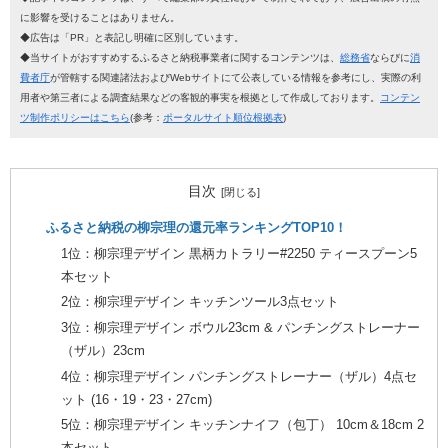
に影響を受けることはありません。
◆広告は「PR」と表記し明確に区別しています。
◆当サイトがおすすめするふるさと納税事業者に関するコンテンツは、
総務省
ならびに
消
費者庁
が管轄する関連諸法およびWebサイトにて公表している情報を参考にし、実際の利
用者や第三者による調査結果などの客観的事実を根拠として作成しております。
コンテン
ツ制作ポリシーはこちら
(参考：
ポータルサイト順位根拠表
)
目次
ふるさと納税の柳宗理の還元率ランキングTOP10！
1位：柳宗理デザイン 黒柄カトラリー#2250 ティースプーン5
本セット
2位：柳宗理デザイン キッチンツール3点セット
3位：柳宗理デザイン ボウル23cm & パンチングストレーナー
（ザル）23cm
4位：柳宗理デザイン パンチングストレーナー（ザル）4点セ
ット (16・19・23・27cm)
5位：柳宗理デザイン キッチンナイフ（包丁） 10cm＆18cm 2
本セット