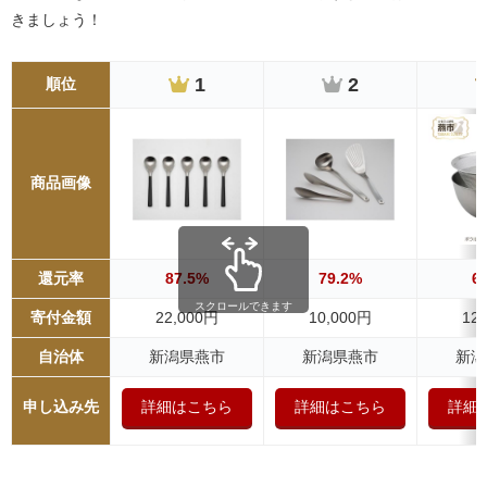
きましょう！
1
2
順位
商品画像
還元率
87.5%
79.2%
6
スクロールできます
寄付金額
22,000円
10,000円
12
自治体
新潟県燕市
新潟県燕市
新潟
申し込み先
詳細はこちら
詳細はこちら
詳細