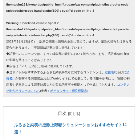
/home/shu123/kyoto.tips/public_html/furusato/wp-content/plugins/insert-php-code-
snippet/shortcode-handler.php(100) : eval()'d code
on line
4
Warning
: Undefined variable $post in
/home/shu123/kyoto.tips/public_html/furusato/wp-content/plugins/insert-php-code-
snippet/shortcode-handler.php(100) : eval()'d code
on line
4
2023年11月13日です。記事公開後も情報の更新に努めていますが、最新の情報とは異なる
場合があります。（更新日は記事上部に表示しています）
◆記事中のコンテンツは、すべて編集部の責任において制作されており、広告出稿の有無
に影響を受けることはありません。
◆広告は「PR」と表記し明確に区別しています。
◆当サイトがおすすめするふるさと納税事業者に関するコンテンツは、
総務省
ならびに
消
費者庁
が管轄する関連諸法およびWebサイトにて公表している情報を参考にし、実際の利
用者や第三者による調査結果などの客観的事実を根拠として作成しております。
コンテン
ツ制作ポリシーはこちら
(参考：
ポータルサイト順位根拠表
)
目次
ふるさと納税の控除上限額シミュレーションおすすめサイト14
選！