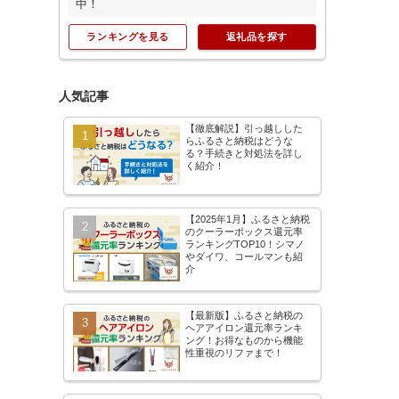
中！
ランキングを見る
返礼品を探す
人気記事
【徹底解説】引っ越しした
らふるさと納税はどうな
る？手続きと対処法を詳し
く紹介！
【2025年1月】ふるさと納税
のクーラーボックス還元率
ランキングTOP10！シマノ
やダイワ、コールマンも紹
介
【最新版】ふるさと納税の
ヘアアイロン還元率ランキ
ング！お得なものから機能
性重視のリファまで！