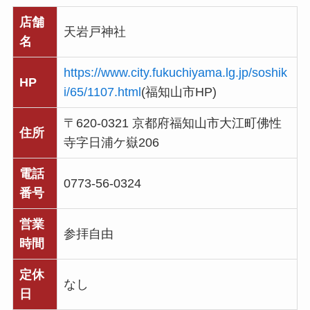
店舗
天岩戸神社
名
https://www.city.fukuchiyama.lg.jp/soshik
HP
i/65/1107.html
(福知山市HP)
〒620-0321 京都府福知山市大江町佛性
住所
寺字日浦ケ嶽206
電話
0773-56-0324
番号
営業
参拝自由
時間
定休
なし
日