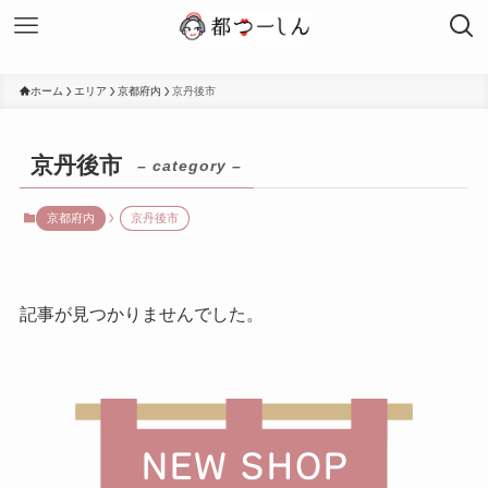
ホーム
エリア
京都府内
京丹後市
京丹後市
– category –
京都府内
京丹後市
記事が見つかりませんでした。
NEW SHOP