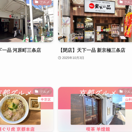
グルメ
グル
下一品 河原町三条店
【閉店】天下一品 新京極三条店
2025年10月3日
グルメ
グル