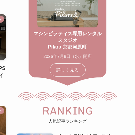
メ
マシンピラティス専用レンタル
スタジオ
Pilars 京都河原町
2026年7月8日（水）開店
PS
詳しく見る
イ
RANKING
メ
人気記事ランキング