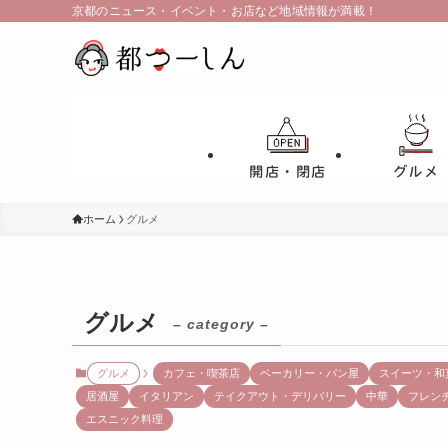
京都のニュース・イベント・お店など地域情報が満載！
開店・閉店
グルメ
ホーム
グルメ
グルメ
– category –
グルメ
カフェ・喫茶店
ベーカリー・パン屋
スイーツ・和
居酒屋
イタリアン
テイクアウト・デリバリー
中華
フレン
エスニック料理