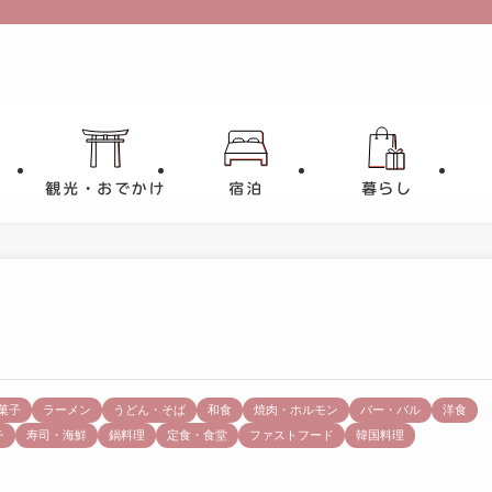
観光・おでかけ
宿泊
暮らし
菓子
ラーメン
うどん・そば
和食
焼肉・ホルモン
バー・バル
洋食
チ
寿司・海鮮
鍋料理
定食・食堂
ファストフード
韓国料理