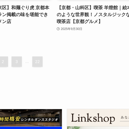
京区】和麺ぐり虎 京都本
【京都・山科区】喫茶 羊燈館｜絵
ラン掲載の味を堪能でき
のような世界観！ノスタルジック
メン店
喫茶店【京都グルメ】
2025年9月30日
2
3
...
22