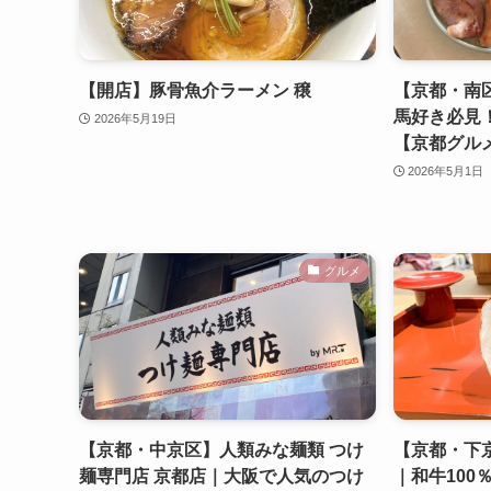
【開店】豚骨魚介ラーメン 穣
【京都・南区】T
馬好き必見
2026年5月19日
【京都グル
2026年5月1日
グルメ
【京都・中京区】人類みな麺類 つけ
【京都・下京
麺専門店 京都店｜大阪で人気のつけ
｜和牛100