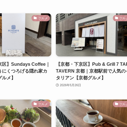
グルメ
グル
】Sundays Coffee｜
【京都・下京区】Pub & Grill 7 TA
うにくつろげる隠れ家カ
TAVERN 京都｜京都駅前で人気の
グルメ】
タリアン【京都グルメ】
2026年5月26日
グルメ
グル