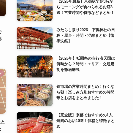
【2026年最新】京都駅で朝5時か
らモーニングが食べられるお店8
選！営業時間や特徴などまとめ！
みたらし祭り2026｜下鴨神社の日
で
程・屋台・時間・混雑まとめ【御
都
手洗祭】
【2026年】祇園祭の歩行者天国は
何時から？時間・エリア・交通規
制を徹底解説
メ
錦市場の営業時間まとめ！行くな
ら朝！楽しみ方別おすすめの時間
帯とお店をまとめました！
【完全版】京都でおすすめの1人
焼肉のお店10選！価格と特徴まと
犬と
め
ェ