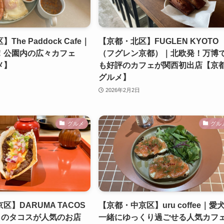
he Paddock Cafe｜
【京都・北区】FUGLEN KYOTO
！公園内の広々カフェ
（フグレン京都）｜北欧発！万博
メ】
も好評のカフェが関西初出店【京
グルメ】
2026年2月2日
グルメ
グル
区】DARUMA TACOS
【京都・中京区】uru coffee｜愛
％のタコスが人気のお店
一緒にゆっくり過ごせる人気カフ