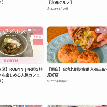
メ】
【京都グルメ】
2026年1月20日
グルメ
グル
区】ROBYN｜多彩な料
【開店】台湾老劉胡椒餅 京都三条
クを楽しめる人気カフェ
原町店
メ】
2025年10月6日