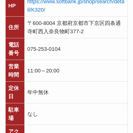
https://www.softbank.jp/shop/search/deta
HP
il/K320/
〒600-8004 京都府京都市下京区四条通
住所
寺町西入奈良物町377-2
電話
075-253-0104
番号
営業
11:00～20:00
時間
定休
年中無休
日
駐車
なし
場
アク