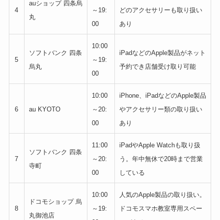
auショップ 四条烏
4
～19:
どのアクセサリーも取り扱い
丸
00
あり
10:00
ソフトバンク 四条
iPadなどのApple製品がネット
5
～19:
烏丸
予約でき店舗受け取り可能
00
10:00
iPhone、iPadなどのApple製品
6
au KYOTO
～20:
やアクセサリー類の取り扱い
00
あり
11:00
iPadやApple Watchも取り扱
ソフトバンク 四条
7
～20:
う。年中無休で20時まで営業
寺町
00
している
10:00
人気のApple製品の取り扱い。
ドコモショップ 烏
8
～19:
ドコモスマホ教室専用スペー
丸御池店