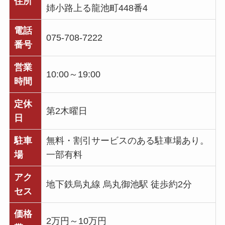
住所
姉小路上る龍池町448番4
電話
075-708-7222
番号
営業
10:00～19:00
時間
定休
第2木曜日
日
駐車
無料・割引サービスのある駐車場あり。
場
一部有料
アク
地下鉄烏丸線 烏丸御池駅 徒歩約2分
セス
価格
2万円～10万円