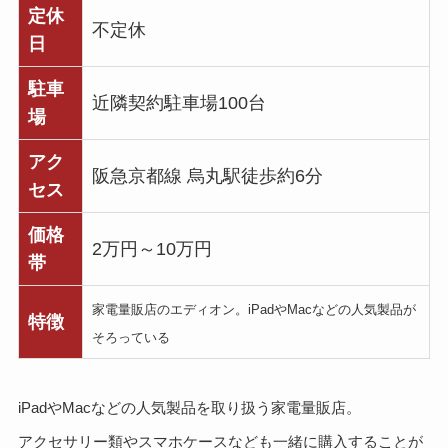
定休
不定休
日
駐車
近隣契約駐車場100台
場
アク
阪急京都線 烏丸駅徒歩約6分
セス
価格
2万円～10万円
帯
家電量販店のエディオン。iPadやMacなどの人気製品が
特徴
そろっている
iPadやMacなどの人気製品を取り扱う家電量販店。
アクセサリー類やスマホケースなども一緒に購入することが