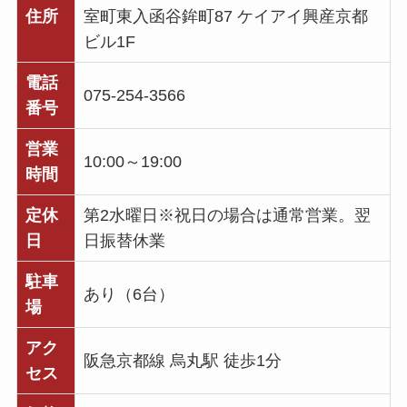
住所
室町東入函谷鉾町87 ケイアイ興産京都
ビル1F
電話
075-254-3566
番号
営業
10:00～19:00
時間
定休
第2水曜日※祝日の場合は通常営業。翌
日
日振替休業
駐車
あり（6台）
場
アク
阪急京都線 烏丸駅 徒歩1分
セス