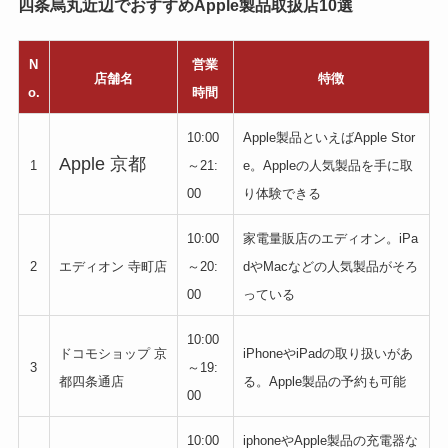
四条烏丸近辺でおすすめApple製品取扱店10選
N
営業
店舗名
特徴
o.
時間
10:00
Apple製品といえばApple Stor
Apple 京都
1
～21:
e。Appleの人気製品を手に取
00
り体験できる
10:00
家電量販店のエディオン。iPa
2
エディオン 寺町店
～20:
dやMacなどの人気製品がそろ
00
っている
10:00
ドコモショップ 京
iPhoneやiPadの取り扱いがあ
3
～19:
都四条通店
る。Apple製品の予約も可能
00
10:00
iphoneやApple製品の充電器な