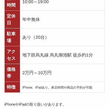
10:00～19:00
時間
定休
年中無休
日
駐車
あり（20台）
場
アク
地下鉄烏丸線 烏丸御池駅 徒歩約1分
セス
価格
2万円～10万円
帯
特徴
iPhone、iPadあり。来店時間や商品の予約が可能
iPhoneやiPadの取り扱いがあります。