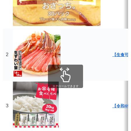
2
【生食可】
スクロールできます
3
【令和4年