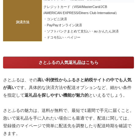
クレジットカード（VISA/MasterCard/JCB
/AMERICAN EXPRESS/Diners Club International）
・コンビニ決済
決済方法
・PayPayオンライン決済
・ソフトバンクまとめて支払い・au かんたん決済
・ドコモ払い・ペイジー
さとふるの人気返礼品はこちら
さとふるは、その
高い利便性からふるさと納税サイトの中でも人気
が高い
です。具体的な決済方法や配送オプションなど、細かい条件
を指定して
返礼品を探しやすい機能が魅力的
といえるでしょう。
さとふるの魅力は、送料が無料で、最短で1週間で手元に届くこと。
急いで返礼品を手に入れたい場合にも最適です。配送に関しては、
登録後のマイページで簡単に配送先を調整したり配送時期を確認で
きます。