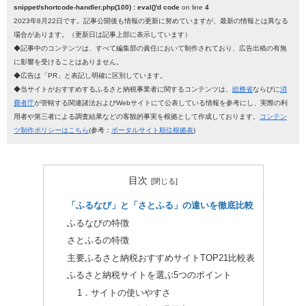
snippet/shortcode-handler.php(100) : eval()'d code
on line
4
2023年8月22日です。記事公開後も情報の更新に努めていますが、最新の情報とは異なる
場合があります。（更新日は記事上部に表示しています）
◆記事中のコンテンツは、すべて編集部の責任において制作されており、広告出稿の有無
に影響を受けることはありません。
◆広告は「PR」と表記し明確に区別しています。
◆当サイトがおすすめするふるさと納税事業者に関するコンテンツは、
総務省
ならびに
消
費者庁
が管轄する関連諸法およびWebサイトにて公表している情報を参考にし、実際の利
用者や第三者による調査結果などの客観的事実を根拠として作成しております。
コンテン
ツ制作ポリシーはこちら
(参考：
ポータルサイト順位根拠表
)
目次
「ふるなび」と「さとふる」の違いを徹底比較
ふるなびの特徴
さとふるの特徴
主要ふるさと納税おすすめサイトTOP21比較表
ふるさと納税サイトを選ぶ5つのポイント
1．サイトの使いやすさ