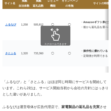
掲載
掲載
レビュー
キャンペーン
サイト名
サイトの特徴
自治体数
返礼品数
機能
の有無
・
Amazonギフト券に
ふるなび
1,258
505,812
◯
◯
・後から返礼品を選べる
スクロールできます
・
操作性に優れている
さとふる
1,320
733,360
◯
◯
・定期便が利用できる
「ふるなび」と「さとふる」はほぼ同じ時期にサービスを開始して
います。これら2社は、サービス開始当初から会社の方針にはっきり
とした違いがありました。
ふるなびは運営母体が広告代理店で、
家電製品の返礼品を充実
させ