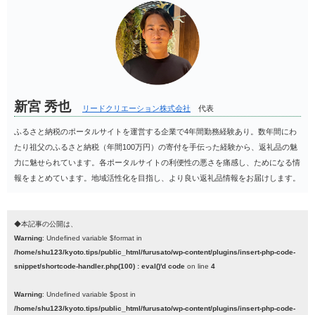
新宮 秀也
リードクリエーション株式会社
代表
ふるさと納税のポータルサイトを運営する企業で4年間勤務経験あり。数年間にわ
たり祖父のふるさと納税（年間100万円）の寄付を手伝った経験から、返礼品の魅
力に魅せられています。各ポータルサイトの利便性の悪さを痛感し、ためになる情
報をまとめています。地域活性化を目指し、より良い返礼品情報をお届けします。
◆本記事の公開は、
Warning
: Undefined variable $format in
/home/shu123/kyoto.tips/public_html/furusato/wp-content/plugins/insert-php-code-
snippet/shortcode-handler.php(100) : eval()'d code
on line
4
Warning
: Undefined variable $post in
/home/shu123/kyoto.tips/public_html/furusato/wp-content/plugins/insert-php-code-