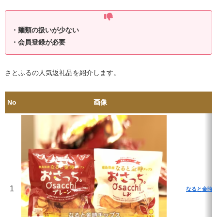
・麺類の扱いが少ない
・会員登録が必要
さとふるの人気返礼品を紹介します。
No
画像
1
なると金時