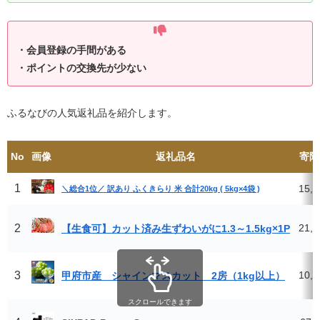
・会員登録の手間がある
・ポイントの交換先が少ない
ふるなびの人気返礼品を紹介します。
No
画像
返礼品名
寄附
1
15,
＼総合1位／ 訳あり ふくきらり 米 合計20kg ( 5kg×4袋 )
2
21,
【生食可】カット済み生ずわいがに1.3～1.5kg×1P
3
10,
甲府市産 シャインマスカット 2房（1kg以上）
スクロールできます