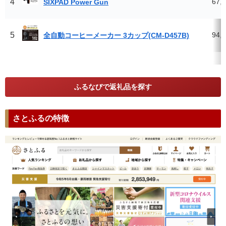
4
67,
SIXPAD Power Gun
5
94,
全自動コーヒーメーカー 3カップ(CM-D457B)
ふるなびで返礼品を探す
さとふるの特徴