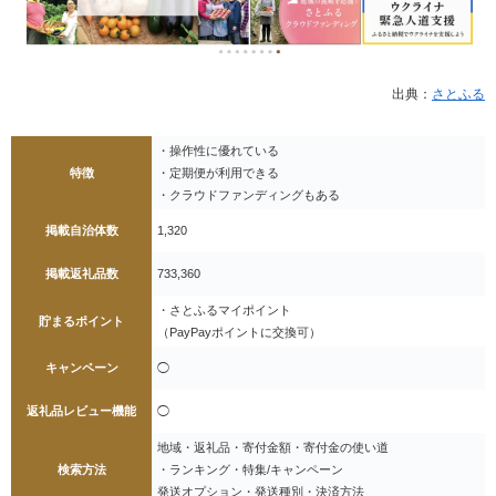
出典：
さとふる
・操作性に優れている
特徴
・定期便が利用できる
・クラウドファンディングもある
掲載自治体数
1,320
掲載返礼品数
733,360
・さとふるマイポイント
貯まるポイント
（PayPayポイントに交換可）
キャンペーン
◯
返礼品レビュー機能
◯
地域・返礼品・寄付金額・寄付金の使い道
検索方法
・ランキング・特集/キャンペーン
発送オプション・発送種別・決済方法