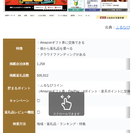
出典：
ふるなび
・Amazonギフト券に交換できる
特徴
・後から返礼品を選べる
・クラウドファンディングがある
掲載自治体数
1,258
掲載返礼品数
505,812
・ふるなびコイン
貯まるポイント
（Amazonギフト券・PayPay・dポイント・楽天ポイントに交換
キャンペーン
◯
返礼品レビュー機能
◯
スクロールできます
検索方法
地域・返礼品・ランキング・特集