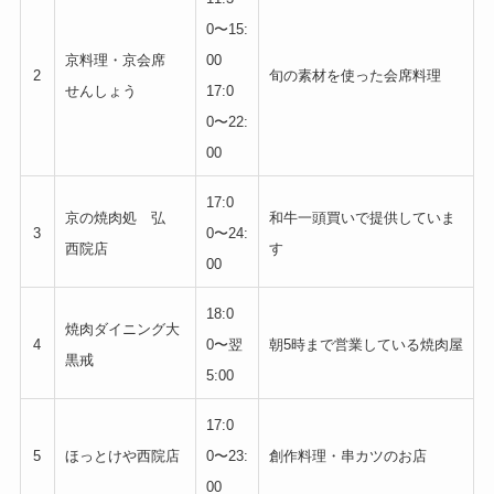
0〜15:
京料理・京会席
00
2
旬の素材を使った会席料理
せんしょう
17:0
0〜22:
00
17:0
京の焼肉処 弘
和牛一頭買いで提供していま
3
0〜24:
西院店
す
00
18:0
焼肉ダイニング大
4
0〜翌
朝5時まで営業している焼肉屋
黒戒
5:00
17:0
5
ほっとけや西院店
0〜23:
創作料理・串カツのお店
00