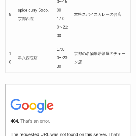
0〜15:
spice curry 5&co.
00
9
本格スパイスカレーのお店
京都西院
17:0
0〜21:
00
17:0
1
京都の名物串居酒屋のチェー
串八西院店
0〜23:
0
ン店
30