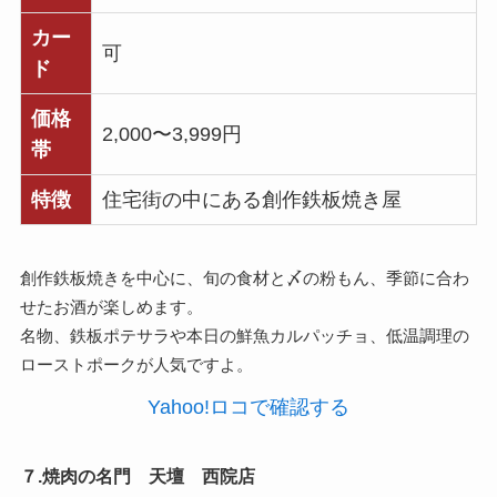
カー
可
ド
価格
2,000〜3,999円
帯
特徴
住宅街の中にある創作鉄板焼き屋
創作鉄板焼きを中心に、旬の食材と〆の粉もん、季節に合わ
せたお酒が楽しめます。
名物、鉄板ポテサラや本日の鮮魚カルパッチョ、低温調理の
ローストポークが人気ですよ。
Yahoo!ロコで確認する
７.焼肉の名門 天壇 西院店