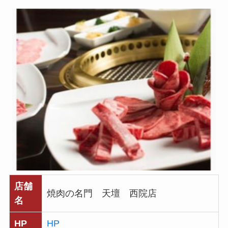
店舗
焼肉の名門 天壇 西院店
名
HP
HP