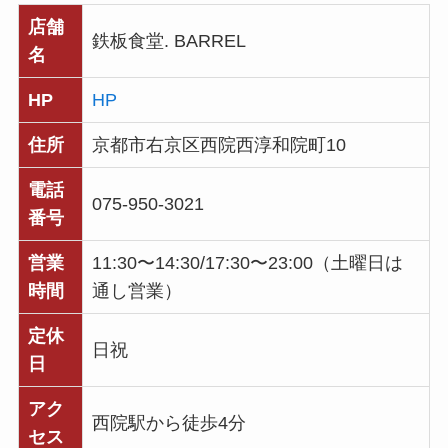
店舗
鉄板食堂. BARREL
名
HP
HP
住所
京都市右京区西院西淳和院町10
電話
075-950-3021
番号
営業
11:30〜14:30/17:30〜23:00（土曜日は
時間
通し営業）
定休
日祝
日
アク
西院駅から徒歩4分
セス