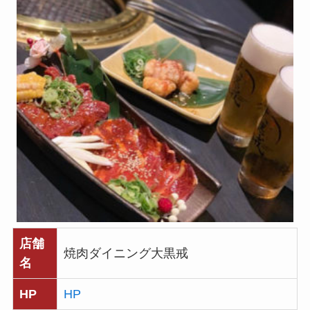
店舗
焼肉ダイニング大黒戒
名
HP
HP