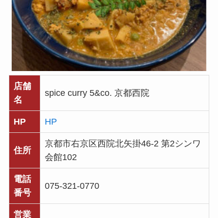
店舗
spice curry 5&co. 京都西院
名
HP
HP
京都市右京区西院北矢掛46-2 第2シンワ
住所
会館102
電話
075-321-0770
番号
営業