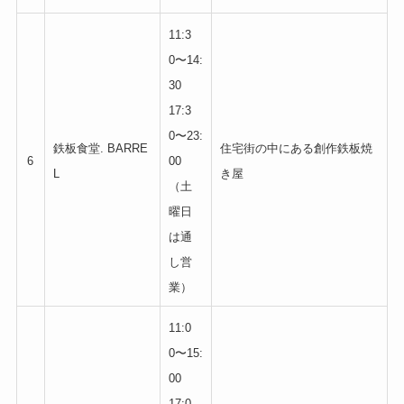
11:3
0〜14:
30
17:3
0〜23:
鉄板食堂. BARRE
住宅街の中にある創作鉄板焼
6
00
L
き屋
（土
曜日
は通
し営
業）
11:0
0〜15:
00
17:0