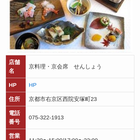
店舗
京料理・京会席 せんしょう
名
HP
HP
住所
京都市右京区西院安塚町23
電話
075-322-1913
番号
営業