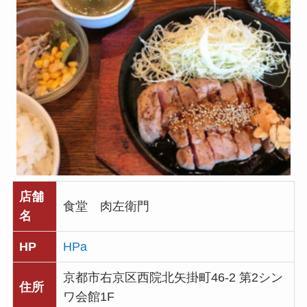
店舗
食堂 肉左衛門
名
HP
HPa
京都市右京区西院北矢掛町46-2 第2シン
住所
ワ会館1F