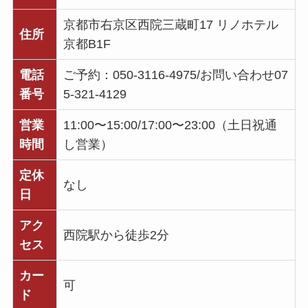
京都市右京区西院三蔵町17 リノホテル
住所
京都B1F
電話
ご予約：050-3116-4975/お問い合わせ07
番号
5-321-4129
営業
11:00〜15:00/17:00〜23:00（土日祝通
時間
し営業）
定休
なし
日
アク
西院駅から徒歩2分
セス
カー
可
ド