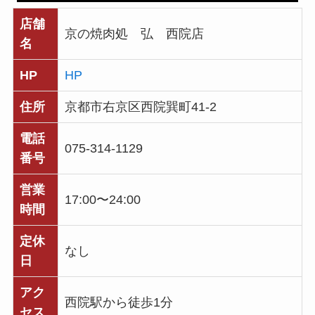
店舗
京の焼肉処 弘 西院店
名
HP
HP
住所
京都市右京区西院巽町41-2
電話
075-314-1129
番号
営業
17:00〜24:00
時間
定休
なし
日
アク
西院駅から徒歩1分
セス