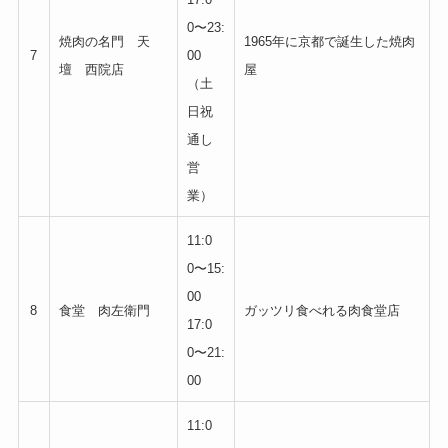
0〜23:
焼肉の名門 天
1965年に京都で誕生した焼肉
7
00
壇 西院店
屋
（土
日祝
通し
営
業）
11:0
0〜15:
00
8
食堂 肉左衛門
ガッツリ食べれる肉食堂店
17:0
0〜21:
00
11:0