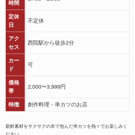
時間
定休
不定休
日
アク
西院駅から徒歩2分
セス
カー
可
ド
価格
2,000〜3,999円
帯
特徴
創作料理・串カツのお店
新鮮素材をサクサクの衣で包んだ串カツを熱々でお楽しみく
ださい。