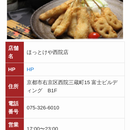
店舗
ほっとけや西院店
名
HP
HP
京都市右京区西院三蔵町15 富士ビルデ
住所
ィング B1F
電話
075-326-6010
番号
営業
17:00〜23:00