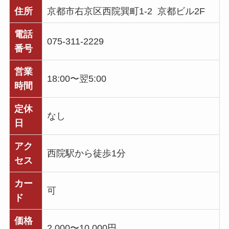
住所
京都市右京区西院巽町1-2 京都ビル2F
電話
075-311-2229
番号
営業
18:00〜翌5:00
時間
定休
なし
日
アク
西院駅から徒歩1分
セス
カー
可
ド
価格
2,000〜10,000円