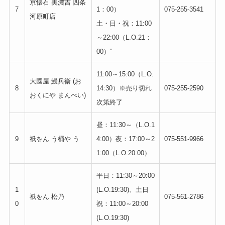
京懐石 美濃吉 四条
7
1：00）
075-255-3541
河原町店
土・日・祝：11:00
～22:00（L.O.21：
00）”
11:00～15:00（L.O.
大國屋 鰻兵衞 (お
8
14:30）※売り切れ
075-255-2590
おくにや まんべい)
次第終了
昼：11:30～（L.O.1
9
祇をん う桶や う
4:00）夜：17:00～2
075-551-9966
1:00（L.O.20:00）
平日：11:30～20:00
1
(L.O.19:30)、土日
祇をん 松乃
075-561-2786
0
祝：11:00～20:00
(L.O.19:30)