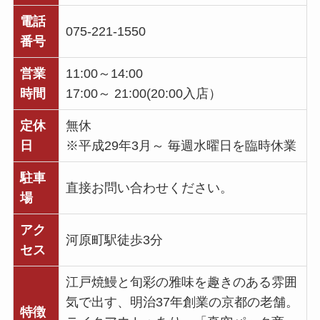
電話
075-221-1550
番号
営業
11:00～14:00
時間
17:00～ 21:00(20:00入店）
定休
無休
日
※平成29年3月～ 毎週水曜日を臨時休業
駐車
直接お問い合わせください。
場
アク
河原町駅徒歩3分
セス
江戸焼鰻と旬彩の雅味を趣きのある雰囲
気で出す、明治37年創業の京都の老舗。
特徴