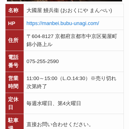
名称
大國屋 鰻兵衞 (おおくにや まんべい)
HP
https://manbei.bubu-unagi.com/
〒604-8127 京都府京都市中京区菊屋町
住所
錦小路上ル
電話
075-255-2590
番号
営業
11:00～15:00（L.O.14:30）※売り切れ
時間
次第終了
定休
毎週水曜日、第4火曜日
日
駐車
直接お問い合わせください。
場