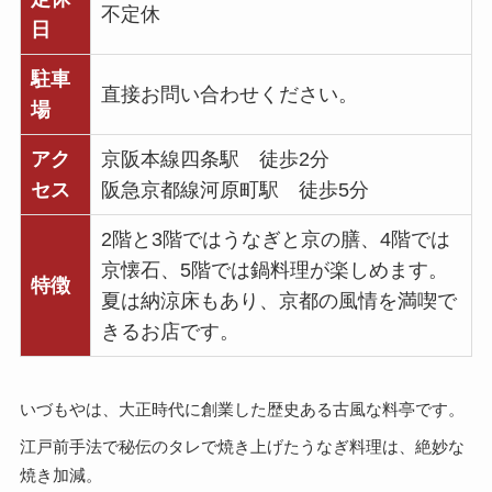
不定休
日
駐車
直接お問い合わせください。
場
アク
京阪本線四条駅 徒歩2分
セス
阪急京都線河原町駅 徒歩5分
2階と3階ではうなぎと京の膳、4階では
京懐石、5階では鍋料理が楽しめます。
特徴
夏は納涼床もあり、京都の風情を満喫で
きるお店です。
いづもやは、大正時代に創業した歴史ある古風な料亭です。
江戸前手法で秘伝のタレで焼き上げたうなぎ料理は、絶妙な
焼き加減。