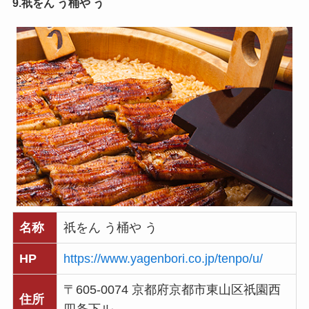
9.祇をん う桶や う
名称
祇をん う桶や う
HP
https://www.yagenbori.co.jp/tenpo/u/
〒605-0074 京都府京都市東山区祇園西
住所