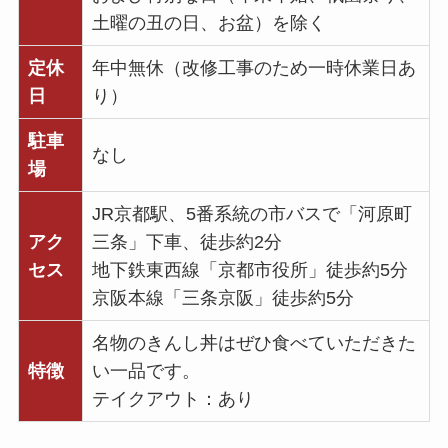
土曜の丑の日、お盆）を除く
定休
年中無休（改修工事のため一時休業日あ
日
り）
駐車
なし
場
JR京都駅、5番系統の市バスで「河原町
アク
三条」下車、徒歩約2分
セス
地下鉄東西線「京都市役所」徒歩約5分
京阪本線「三条京阪」徒歩約5分
名物のきんし丼はぜひ食べていただきた
特徴
い一品です。
テイクアウト：あり