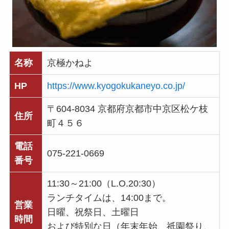
名称
京極かねよ
HP
https://www.kyogokukaneyo.co.jp/
〒604-8034 京都府京都市中京区松ケ枝
住所
町４５６
電話
075-221-0669
番号
11:30～21:00（L.O.20:30）
ランチタイムは、14:00まで。
営業
日曜、祝祭日、土曜日
時間
および特別な日（年末年始、祇園祭り、