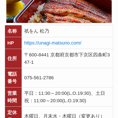
名称
祇をん 松乃
HP
https://unagi-matsuno.com/
〒600-8441 京都府京都市下京区四条町3
住所
47-1
電話
075-561-2786
番号
営業
平日：11:30～20:00(L.O.19:30)、土日
時間
祝：11:00～20:00(L.O.19:30)
定休
木曜日、月末水・木曜日（変更あり）