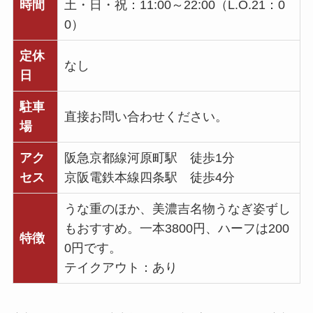
時間
土・日・祝：11:00～22:00（L.O.21：0
0）
定休
なし
日
駐車
直接お問い合わせください。
場
アク
阪急京都線河原町駅 徒歩1分
セス
京阪電鉄本線四条駅 徒歩4分
うな重のほか、美濃吉名物うなぎ姿ずし
もおすすめ。一本3800円、ハーフは200
特徴
0円です。
テイクアウト：あり