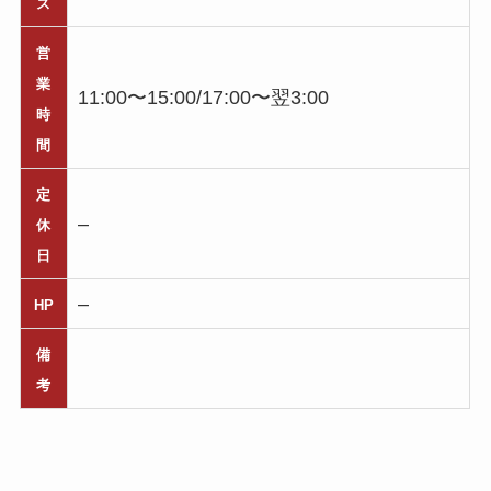
ス
営
業
11:00〜15:00/17:00〜翌3:00
時
間
定
–
休
日
–
HP
備
考