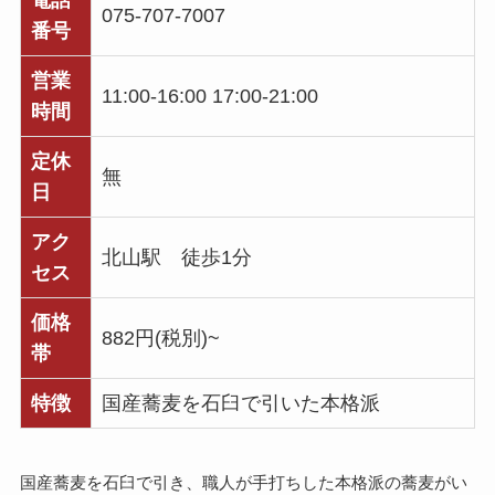
電話
075-707-7007
番号
営業
11:00-16:00 17:00-21:00
時間
定休
無
日
アク
北山駅 徒歩1分
セス
価格
882円(税別)~
帯
特徴
国産蕎麦を石臼で引いた本格派
国産蕎麦を石臼で引き、職人が手打ちした本格派の蕎麦がい