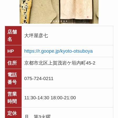
店舗
大坪屋彦七
名
HP
https://r.goope.jp/kyoto-otsuboya
住所
京都市北区上賀茂岩ケ垣内町45-2
電話
075-724-0211
番号
営業
11:30-14:30 18:00-21:00
時間
定休
月 第3火曜