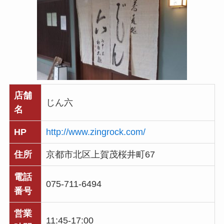
店舗
じん六
名
HP
http://www.zingrock.com/
住所
京都市北区上賀茂桜井町67
電話
075-711-6494
番号
営業
11:45-17:00