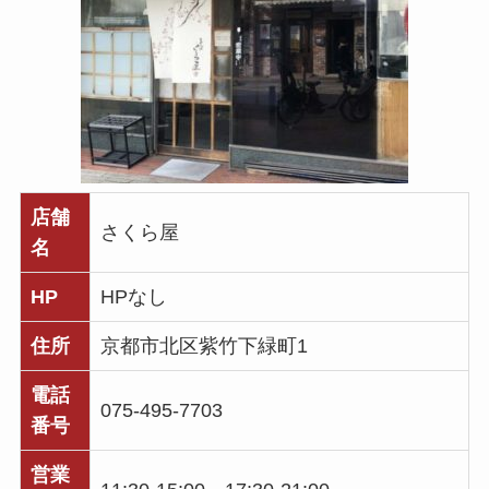
店舗
さくら屋
名
HP
HPなし
住所
京都市北区紫竹下緑町1
電話
075-495-7703
番号
営業