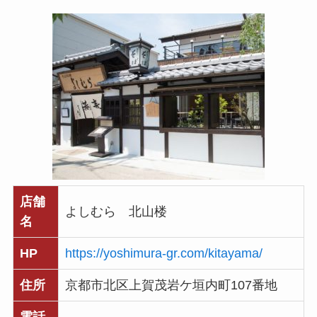
店舗
よしむら 北山楼
名
HP
https://yoshimura-gr.com/kitayama/
住所
京都市北区上賀茂岩ケ垣内町107番地