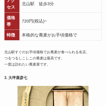
アク
北山駅 徒歩3分
セス
価格
720円(税込)~
帯
特徴
本格的な蕎麦がお手頃価格で
北山駅すぐのお手頃価格でお蕎麦が食べられる名店。
つるつるしこしこの蕎麦は最高です。
一度は訪れたい蕎麦屋です。
3. 大坪屋彦七