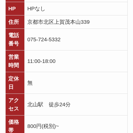
HP
HPなし
住所
京都市北区上賀茂本山339
電話
075-724-5332
番号
営業
11:00-18:00
時間
定休
無
日
アク
北山駅 徒歩24分
セス
価格
800円(税別)~
帯