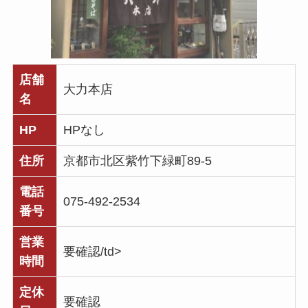
店舗
大力本店
名
HP
HPなし
住所
京都市北区紫竹下緑町89-5
電話
075-492-2534
番号
営業
要確認/td>
時間
定休
要確認