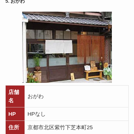
5. おがわ
店舗
おがわ
名
HP
HPなし
住所
京都市北区紫竹下芝本町25