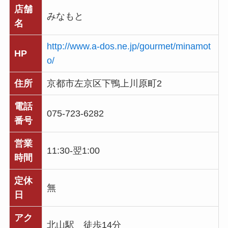
店舗
みなもと
名
http://www.a-dos.ne.jp/gourmet/minamot
HP
o/
住所
京都市左京区下鴨上川原町2
電話
075-723-6282
番号
営業
11:30-翌1:00
時間
定休
無
日
アク
北山駅 徒歩14分