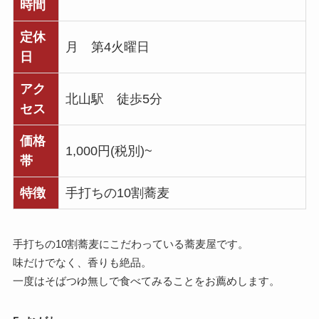
時間
定休
月 第4火曜日
日
アク
北山駅 徒歩5分
セス
価格
1,000円(税別)~
帯
特徴
手打ちの10割蕎麦
手打ちの10割蕎麦にこだわっている蕎麦屋です。
味だけでなく、香りも絶品。
一度はそばつゆ無しで食べてみることをお薦めします。