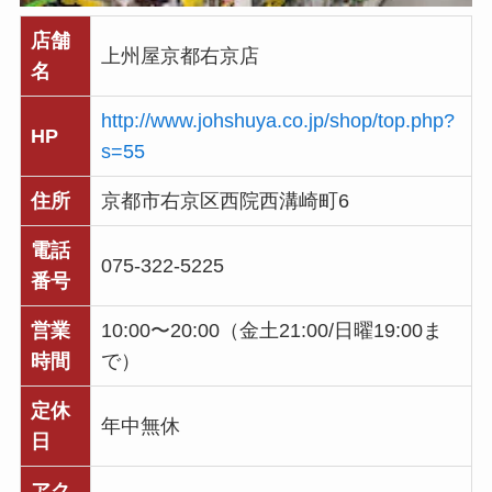
店舗
上州屋京都右京店
名
http://www.johshuya.co.jp/shop/top.php?
HP
s=55
住所
京都市右京区西院西溝崎町6
電話
075-322-5225
番号
営業
10:00〜20:00（金土21:00/日曜19:00ま
時間
で）
定休
年中無休
日
アク