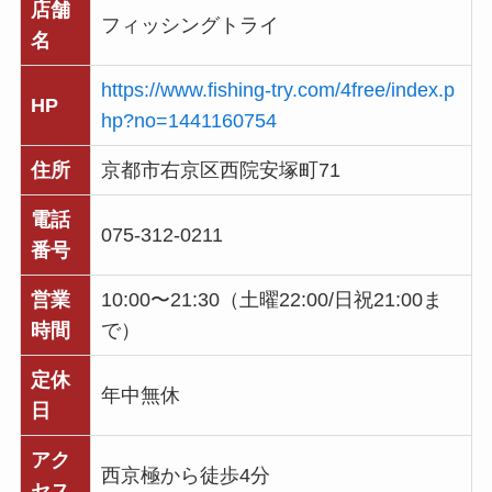
店舗
フィッシングトライ
名
https://www.fishing-try.com/4free/index.p
HP
hp?no=1441160754
住所
京都市右京区西院安塚町71
電話
075-312-0211
番号
営業
10:00〜21:30（土曜22:00/日祝21:00ま
時間
で）
定休
年中無休
日
アク
西京極から徒歩4分
セス