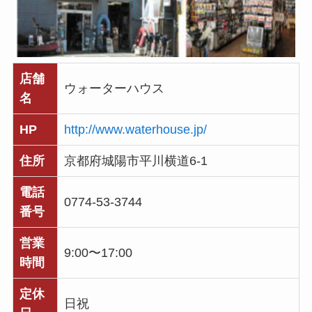
店舗
ウォーターハウス
名
HP
http://www.waterhouse.jp/
住所
京都府城陽市平川横道6-1
電話
0774-53-3744
番号
営業
9:00〜17:00
時間
定休
日祝