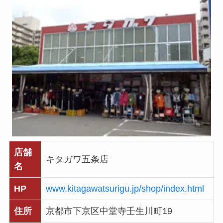
店舗
キタガワ五条店
名
HP
www.kitagawatsurigu.jp/shop/index.html
住所
京都市下京区中堂寺壬生川町19