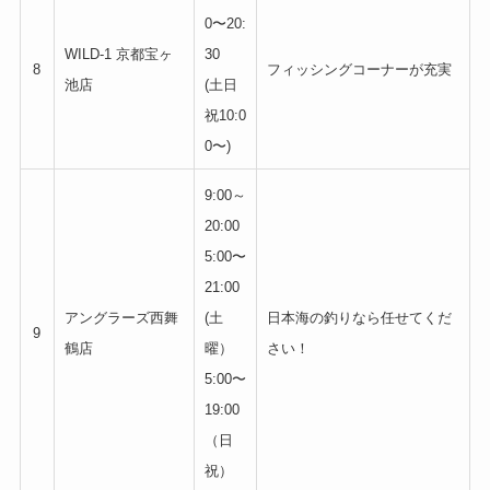
0〜20:
WILD-1 京都宝ヶ
30
8
フィッシングコーナーが充実
池店
(土日
祝10:0
0〜)
9:00～
20:00
5:00〜
21:00
アングラーズ西舞
(土
日本海の釣りなら任せてくだ
9
鶴店
曜）
さい！
5:00〜
19:00
（日
祝）