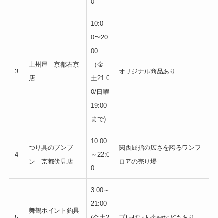
0
10:0
0〜20:
00
上州屋 京都右京
（金
3
オリジナル商品あり
店
土21:0
0/日曜
19:00
まで)
10:00
つり具のブンブ
関西屈指の広さを誇るワンフ
4
～22:0
ン 京都伏見店
ロアの売り場
0
3:00～
21:00
舞鶴ポイント釣具
5
(金土2
プレゼント企画などもあり