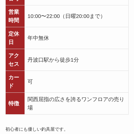
営業
10:00〜22:00（日曜20:00まで）
時間
定休
年中無休
日
アク
丹波口駅から徒歩1分
セス
カー
可
ド
関西屈指の広さを誇るワンフロアの売り
特徴
場
初心者にも優しい釣具屋です。