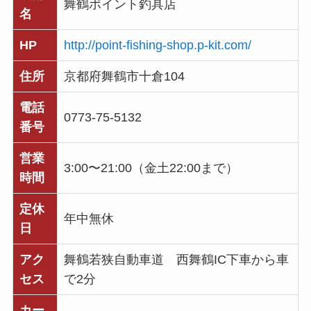
舞鶴ポイント釣具店
名
HP
http://point-fishing-shop.p-kit.com/
住所
京都府舞鶴市十倉104
電話
0773-75-5132
番号
営業
3:00〜21:00（金土22:00まで）
時間
定休
年中無休
日
アク
舞鶴若狭自動車道 西舞鶴IC下車から車
セス
で2分
カー