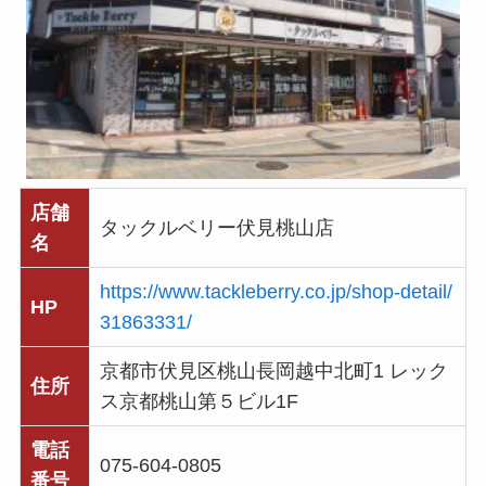
店舗
タックルベリー伏見桃山店
名
https://www.tackleberry.co.jp/shop-detail/
HP
31863331/
京都市伏見区桃山長岡越中北町1 レック
住所
ス京都桃山第５ビル1F
電話
075-604-0805
番号