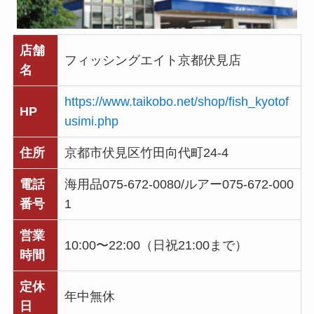
店舗
フィッシングエイト京都伏見店
名
https://www.taikobo.net/shop/fish_kyotof
HP
usimi.php
住所
京都市伏見区竹田向代町24-4
電話
海用品075-672-0080/ルアー075-672-000
番号
1
営業
10:00〜22:00（日祝21:00まで）
時間
定休
年中無休
日