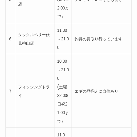
店
2:00ま
で）
11:00
タックルベリー伏
6
～21:0
釣具の買取り行っています
見桃山店
0
10:00
～21:0
0
(
フィッシングトラ
土曜
7
エギの品揃えに自信あり
イ
22:00/
日祝2
1:00ま
で）
11:0