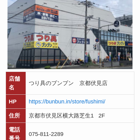
店舗
つり具のブンブン 京都伏見店
名
HP
https://bunbun.in/store/fushimi/
住所
京都市伏見区横大路芝生1 2F
電話
075-811-2289
番号