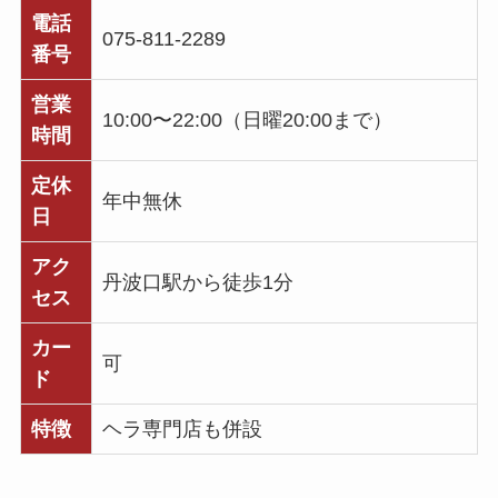
電話
075-811-2289
番号
営業
10:00〜22:00（日曜20:00まで）
時間
定休
年中無休
日
アク
丹波口駅から徒歩1分
セス
カー
可
ド
特徴
ヘラ専門店も併設