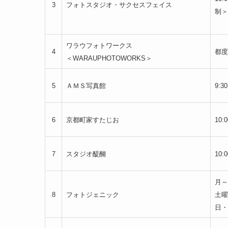
3
フォトスタジオ・サクセスフェイス
制＞
ワラウフォトワークス
4
都度
＜WARAUPHOTOWORKS＞
5
ＡＭＳ写真館
9:3
6
京都町家すたじお
10:
7
スタジオ醍醐
10:
月～金
8
フォトジェニック
土曜日
日・祝