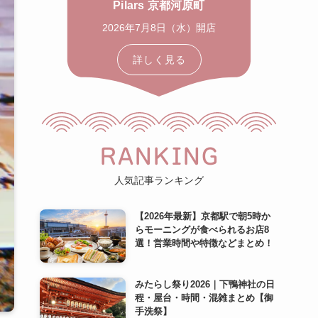
Pilars 京都河原町
2026年7月8日（水）開店
詳しく見る
RANKING
人気記事ランキング
【2026年最新】京都駅で朝5時か
らモーニングが食べられるお店8
選！営業時間や特徴などまとめ！
みたらし祭り2026｜下鴨神社の日
程・屋台・時間・混雑まとめ【御
手洗祭】