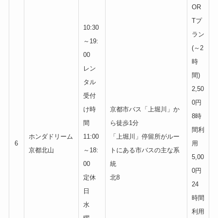
OR
Tプ
10:30
ラン
～19:
(～2
00
時
レン
間)
タル
2,50
受付
0円
け時
京都市バス「上堀川」か
8時
間
ら徒歩1分
間利
ホンダドリーム
11:00
「上堀川」停留所がルー
6
用
京都北山
～18:
トにある市バスの主な系
5,00
00
統
0円
定休
北8
24
日
時間
水
利用