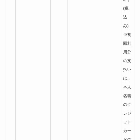
(税
込
み)
※初
回利
用分
の支
払い
は、
本人
名義
のク
レジ
ット
カー
ドの