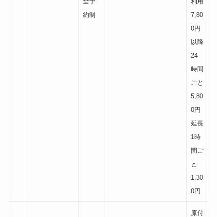
全予
利用
約制
7,80
0円
以降
24
時間
ごと
5,80
0円
延長
1時
間ご
と
1,30
0円
原付