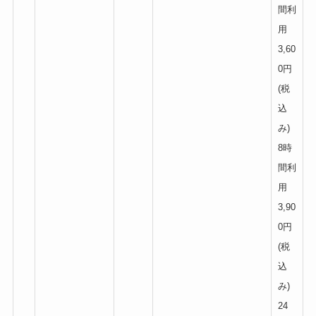
間利
用
3,60
0円
(税
込
み)
8時
間利
用
3,90
0円
(税
込
み)
24