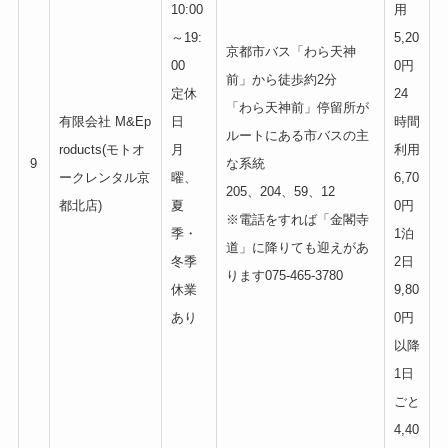
10:00
用
～19:
5,20
京都市バス「わら天神
00
0円
前」から徒歩約2分
定休
24
「わら天神前」停留所が
有限会社 M&Ep
日
時間
ルートにある市バスの主
roducts(モトオ
月
利用
9
な系統
ークレンタル京
曜、
6,70
205、204、59、12
都北店)
夏
0円
※電話をすれば「金閣寺
季・
1泊
道」に降りても迎えがあ
冬季
2日
ります075-465-3780
休業
9,80
あり
0円
以降
1日
ごと
4,40