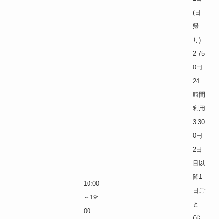
(日
帰
り)
2,75
0円
24
時間
利用
3,30
0円
2日
目以
降1
10:00
日ご
～19:
と
00
(追