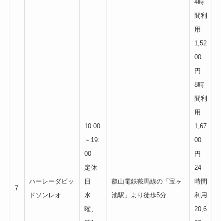
4時
間利
用
1,52
00
円
8時
間利
用
10:00
1,67
～19:
00
00
円
定休
24
ハーレーダビッ
日
叡山電鉄鞍馬線の「宝ヶ
時間
7
ドソンレオ
水
池駅」より徒歩5分
利用
曜、
20,6