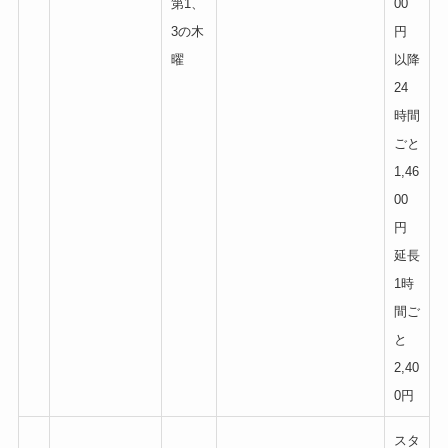
第1、
00
3の木
円
曜
以降
24
時間
ごと
1,46
00
円
延長
1時
間ご
と
2,40
0円
スタ