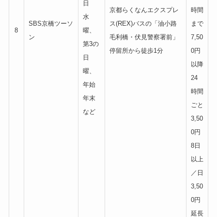
日
京都らくなんエクスプレ
時間
水
SBS京橋ツーソ
ス(REX)バスの「油小路
まで
8
曜、
ン
毛利橋・伏見警察署前」
7,50
第3の
停留所から徒歩1分
0円
日
以降
曜、
24
年始
時間
年末
ごと
など
3,50
0円
8日
以上
／日
3,50
0円
延長