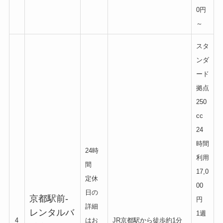
0円
～
スタ
ンダ
ード
拠点
250
cc
24
時間
24時
利用
間
17,0
定休
00
日の
京都駅前-
円
詳細
レンタルバ
1週
4
はお
JR京都駅から徒歩約1分