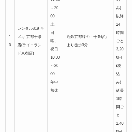
～20:
み)
00
以降
土、
24
レンタル819 キ
日
時間
1
ズキ 京都十条
近鉄京都線の「十条駅」
曜、
ごと
0
店(ライコラン
より徒歩3分
祝日
3,20
ド京都店)
10:00
0円
～20:
(税
00
込
年中
み)
無休
延長
1時
間ご
と
1,40
0円