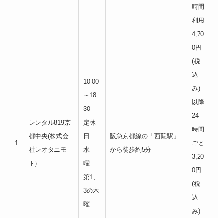
時間
利用
4,70
0円
(税
込
10:00
み)
～18:
以降
30
24
レンタル819京
定休
時間
都中央(株式会
日
阪急京都線の「西院駅」
1
ごと
社レオタニモ
水
から徒歩約5分
3,20
ト)
曜、
0円
第1、
(税
3の木
込
曜
み)