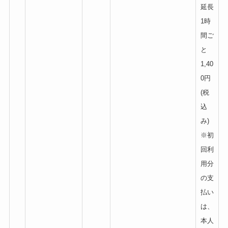
延長
1時
間ご
と
1,40
0円
(税
込
み)
※初
回利
用分
の支
払い
は、
本人