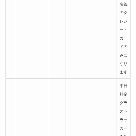
名義
のク
レジ
ット
カー
ドの
みに
なり
ます
平日
料金
グラ
スト
ラッ
カー