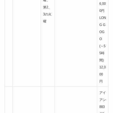
曜、
6,00
第2、
0円
3の火
LON
曜
G G
OG
O
(～5
5時
間)
12,0
00
円
アイ
アン
883