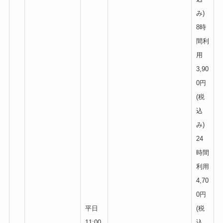
み)
8時
間利
用
3,90
0円
(税
込
み)
24
時間
利用
4,70
0円
平日
(税
11:00
込