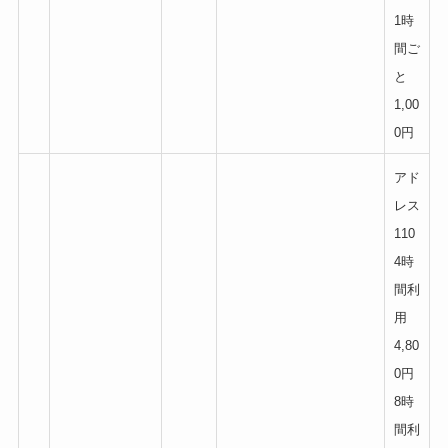
1時
間ご
と
1,00
0円
アド
レス
110
4時
間利
用
4,80
0円
8時
間利