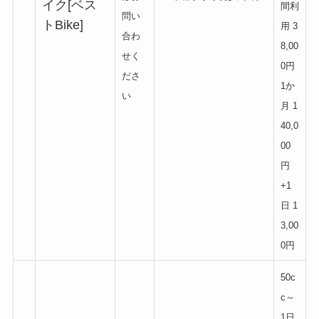
イク[ベス
間利
問い
トBike]
用 3
合わ
8,00
せく
0円
ださ
1か
い
月 1
40,0
00
円
+1
日 1
3,00
0円
50c
c～
1日