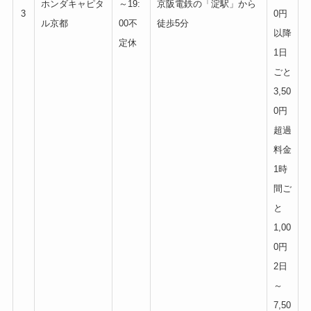
ホンダキャピタ
～19:
京阪電鉄の「淀駅」から
3
0円
ル京都
00不
徒歩5分
以降
定休
1日
ごと
3,50
0円
超過
料金
1時
間ご
と
1,00
0円
2日
～
7,50