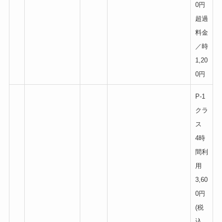
0円
超過
料金
／時
1,20
0円
P-1
クラ
ス
4時
間利
用
3,60
0円
(税
込