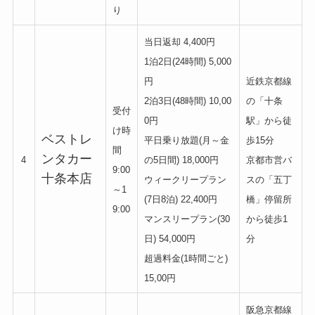
り
当日返却 4,400円
1泊2日(24時間) 5,000
円
近鉄京都線
2泊3日(48時間) 10,00
の「十条
受付
0円
駅」から徒
け時
ベストレ
平日乗り放題(月～金
歩15分
間
ンタカー
4
の5日間) 18,000円
京都市営バ
9:00
十条本店
ウィークリープラン
スの「五丁
～1
(7日8泊) 22,400円
橋」停留所
9:00
マンスリープラン(30
から徒歩1
日) 54,000円
分
超過料金(1時間ごと)
15,00円
阪急京都線