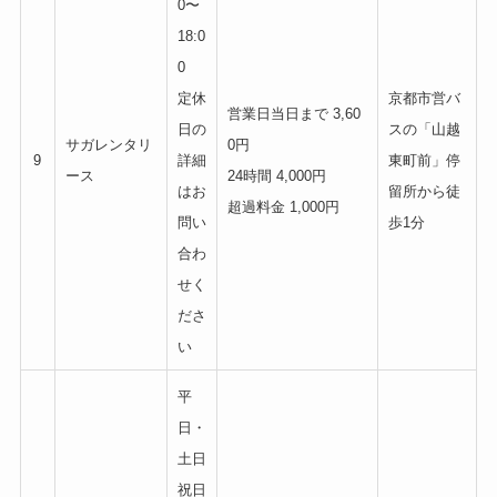
0〜
18:0
0
定休
京都市営バ
営業日当日まで 3,60
日の
スの「山越
サガレンタリ
0円
9
詳細
東町前」停
ース
24時間 4,000円
はお
留所から徒
超過料金 1,000円
問い
歩1分
合わ
せく
ださ
い
平
日・
土日
祝日