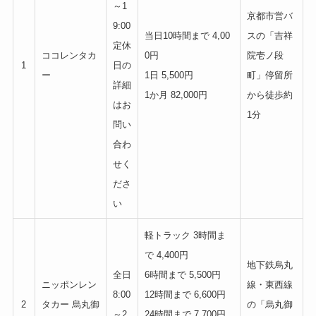
～1
京都市営バ
9:00
当日10時間まで 4,00
スの「吉祥
定休
ココレンタカ
0円
院壱ノ段
1
日の
ー
1日 5,500円
町」停留所
詳細
1か月 82,000円
から徒歩約
はお
1分
問い
合わ
せく
ださ
い
軽トラック 3時間ま
で 4,400円
地下鉄烏丸
全日
6時間まで 5,500円
ニッポンレン
線・東西線
8:00
12時間まで 6,600円
2
タカー 烏丸御
の「烏丸御
～2
24時間まで 7,700円