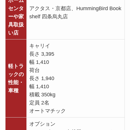
ホーム
センタ
アクタス・京都店、HummingBird Book
ーや家
shelf 四条烏丸店
具取扱
い店
キャリイ
長さ 3,395
幅 1,410
軽トラ
荷台
ックの
長さ 1,940
性能・
幅 1,410
車種
積載 350kg
定員 2名
オートマチック
オプション