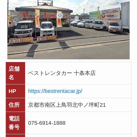
店舗
ベストレンタカー 十条本店
名
HP
https://bestrentacar.jp/
住所
京都市南区上鳥羽北中ノ坪町21
電話
075-6914-1888
番号