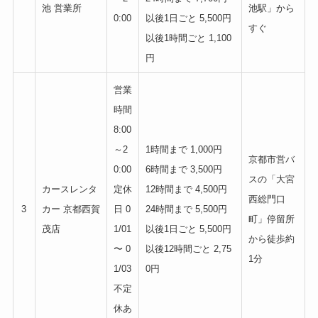
池 営業所
池駅」から
0:00
以後1日ごと 5,500円
すぐ
以後1時間ごと 1,100
円
営業
時間
8:00
～2
1時間まで 1,000円
京都市営バ
0:00
6時間まで 3,500円
スの「大宮
カースレンタ
定休
12時間まで 4,500円
西総門口
3
カー 京都西賀
日 0
24時間まで 5,500円
町」停留所
茂店
1/01
以後1日ごと 5,500円
から徒歩約
〜 0
以後12時間ごと 2,75
1分
1/03
0円
不定
休あ