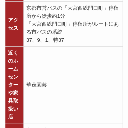
京都市営バスの「大宮西総門口町」停留
所から徒歩約1分
アク
「大宮西総門口町」停留所がルートにあ
セス
る市バスの系統
37、9、1、特37
近く
のホ
ーム
セン
ター
華茂園芸
や家
具取
扱い
店