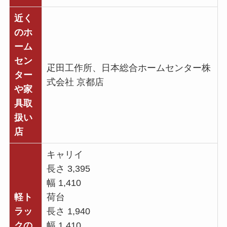
近く
のホ
ーム
セン
疋田工作所、日本総合ホームセンター株
ター
式会社 京都店
や家
具取
扱い
店
キャリイ
長さ 3,395
幅 1,410
軽ト
荷台
ラッ
長さ 1,940
クの
幅 1,410