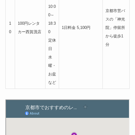
10:0
京都市営バ
0～
スの「神光
1
100円レンタ
18:3
1日料金 5,100円
院」停留所
0
カー西賀茂店
0
から徒歩1
定休
分
日
水
曜・
お盆
など