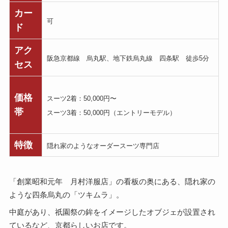
カー
可
ド
アク
阪急京都線 烏丸駅、地下鉄烏丸線 四条駅 徒歩5分
セス
価格
スーツ2着：50,000円〜
帯
スーツ3着：50,000円（エントリーモデル）
特徴
隠れ家のようなオーダースーツ専門店
「創業昭和元年 月村洋服店」の看板の奥にある、隠れ家の
ような四条烏丸の「ツキムラ」。
中庭があり、祇園祭の鉾をイメージしたオブジェが設置され
ているなど、京都らしいお店です。