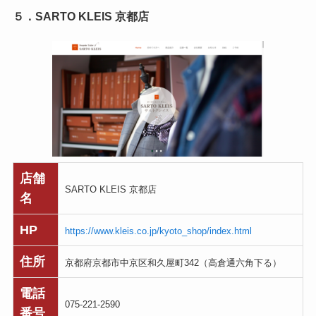
５．SARTO KLEIS 京都店
店舗
SARTO KLEIS 京都店
名
HP
https://www.kleis.co.jp/kyoto_shop/index.html
住所
京都府京都市中京区和久屋町342（高倉通六角下る）
電話
075-221-2590
番号