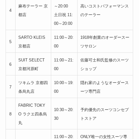
麻布テーラー 京
～20:00
高いコストパフォーマンス
4
都店
土日祝 11:
のテーラー
00～20:00
SARTO KLEIS
11:00～20:
1918年創業のオーダースー
5
京都店
00
ツサロン
SUIT SELECT
11:00～21:
佐藤可士和氏監修のスーツ
6
京都河原町
00
ショップ
ツキムラ 京都四
10:00～19:
隠れ家のようなオーダース
7
条烏丸店
00
ーツ専門店
FABRIC TOKY
10:30～20:
予約優先のスーツコンセプ
8
O ラクエ四条烏
30
トストア
丸
11:00～20:
ONLY唯一の女性スーツ専