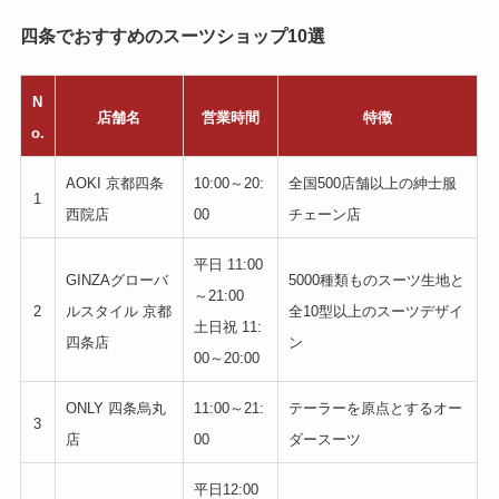
四条でおすすめのスーツショップ10選
N
店舗名
営業時間
特徴
o.
AOKI 京都四条
10:00～20:
全国500店舗以上の紳士服
1
西院店
00
チェーン店
平日 11:00
GINZAグローバ
5000種類ものスーツ生地と
～21:00
2
ルスタイル 京都
全10型以上のスーツデザイ
土日祝 11:
四条店
ン
00～20:00
ONLY 四条烏丸
11:00～21:
テーラーを原点とするオー
3
店
00
ダースーツ
平日12:00