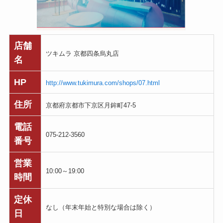
店舗
ツキムラ 京都四条烏丸店
名
HP
http://www.tukimura.com/shops/07.html
住所
京都府京都市下京区月鉾町47-5
電話
075-212-3560
番号
営業
10:00～19:00
時間
定休
なし（年末年始と特別な場合は除く）
日