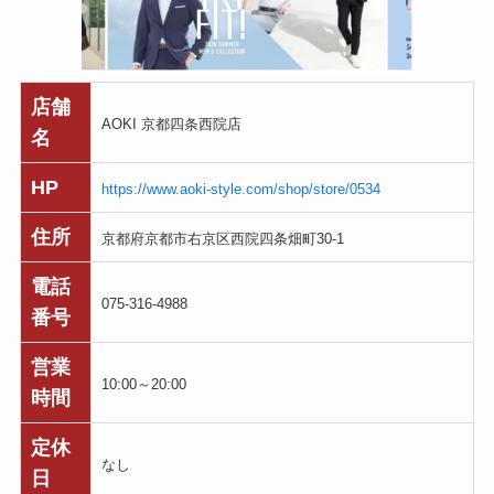
店舗
AOKI 京都四条西院店
名
HP
https://www.aoki-style.com/shop/store/0534
住所
京都府京都市右京区西院四条畑町30-1
電話
075-316-4988
番号
営業
10:00～20:00
時間
定休
なし
日