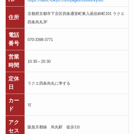
https://fabric-tokyo.com/pages/stores/kyoto
京都府京都市下京区四条通室町東入函谷鉾町101 ラクエ
住所
四条烏丸3F
電話
070-3398-3771
番号
営業
10:30～20:30
時間
定休
ラクエ四条烏丸に準ずる
日
カー
可
ド
アク
阪急京都線 烏丸駅 徒歩1分
セス