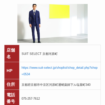
店舗
SUIT SELECT 京都河原町
名
https://www.suit-select.jp/shoplist/shop_detail.php?shop
HP
=0534
住所
京都府京都市中京区河原町通蛸薬師下ル塩屋町340
電話
075-257-7612
番号