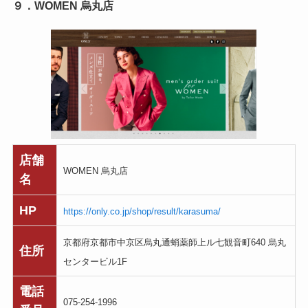
９．WOMEN 烏丸店
店舗
WOMEN 烏丸店
名
HP
https://only.co.jp/shop/result/karasuma/
京都府京都市中京区烏丸通蛸薬師上ル七観音町640 烏丸
住所
センタービル1F
電話
075-254-1996