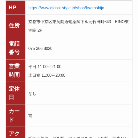
HP
https://www.global-style.jp/shop/kyotoshijo
京都市中京区東洞院通蛸薬師下ル元竹田町643 BINO東
住所
洞院 2F
電話
075-366-8020
番号
営業
平日 11:00～21:00
時間
土日祝 11:00～20:00
定休
なし
日
カー
可
ド
アク