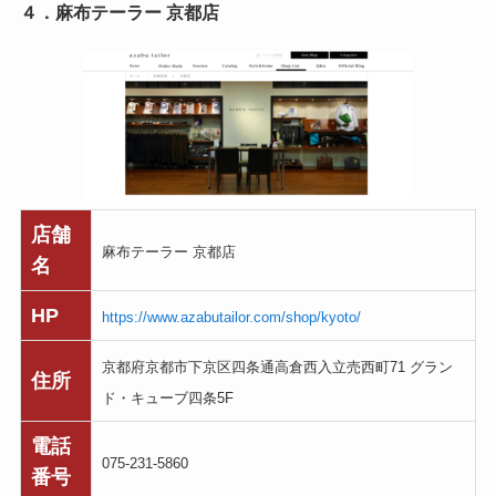
４．麻布テーラー 京都店
店舗
麻布テーラー 京都店
名
HP
https://www.azabutailor.com/shop/kyoto/
京都府京都市下京区四条通高倉西入立売西町71 グラン
住所
ド・キューブ四条5F
電話
075-231-5860
番号