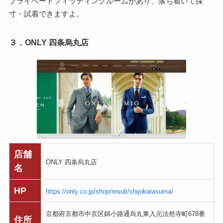
プライベートフィッティングルームがあり、落ち着いて採
寸・試着できますよ。
３．ONLY 四条烏丸店
店舗
ONLY 四条烏丸店
名
HP
https://only.co.jp/shop/result/shijokarasuma/
京都府京都市中京区錦小路通烏丸東入元法然寺町678番
住所