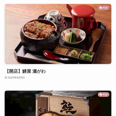
和食
【開店】鰻屋 瀬がわ
2025年9月5日
和食