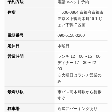
予約方法
電話orネット予約
住所
〒606-0864 京都府京都市
左京区下鴨高木町46-1 じ
ょい下鴨 C区画
電話番号
090-5158-0260
定休日
水曜日
営業時間
ランチ 12：00〜15：00
ディナー 17：30〜22：
00
※火曜日はランチ営業の
み
最寄り駅
市バス高木町駅から徒歩
すぐ
駐車場
近隣にパーキングあり