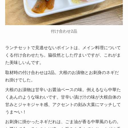
付け合わせ2品
ランチセットで見逃せないポイントは、メイン料理について
くる付け合わせたち。脇役然とした佇まいですが、これがま
た美味しいんです。
取材時の付け合わせは2品。大根のお漬物とお刺身のネギだ
れ掛けでした。
大根のお漬物は甘辛いお醤油ベースの味。例えるなら中華た
くあんのような味わいです。甘辛い漬け汁の味が大根自体の
甘みとジャキジャキ感、アクセントの刻み大葉にマッチして
うま〜い！
お刺身に掛かったネギだれは、ごま油が香る中華風のもの。