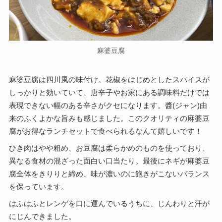
麻婆豆腐
麻婆豆腐は四川風の味付け。花椒をはじめとしたスパイスが
しっかりと効いていて、唐辛子やお家にある調味料だけでは
表現できない幅のある辛さがクセになります。醬(ジャン)由
来のふくよかな旨みも感じました。このクオリティの麻婆豆
腐がお得なランチセットで食べられるなんて嬉しいです！
ひき肉はやや粗め、お豆腐は柔らかめのものを使っており、
異なる食材の混ざった面白い口当たり。最後にネギが麻婆豆
腐全体をきりりと締め、味が濃いのに飽きがこないバランス
を保っています。
はふはふとレンゲを口に運んでいるうちに、じんわりと汗が
にじんできました。