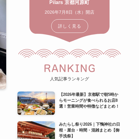
Pilars 京都河原町
2026年7月8日（水）開店
詳しく見る
RANKING
人気記事ランキング
【2026年最新】京都駅で朝5時か
らモーニングが食べられるお店8
選！営業時間や特徴などまとめ！
みたらし祭り2026｜下鴨神社の日
程・屋台・時間・混雑まとめ【御
手洗祭】