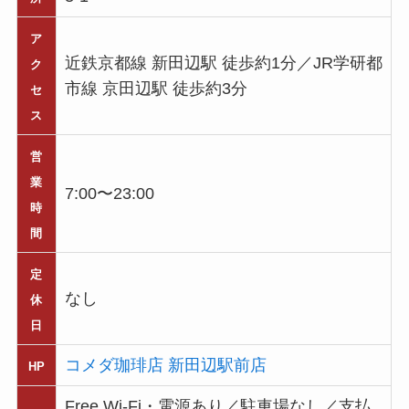
ア
近鉄京都線 新田辺駅 徒歩約1分／JR学研都
ク
市線 京田辺駅 徒歩約3分
セ
ス
営
業
7:00〜23:00
時
間
定
なし
休
日
コメダ珈琲店 新田辺駅前店
HP
Free Wi-Fi・電源あり／駐車場なし／支払