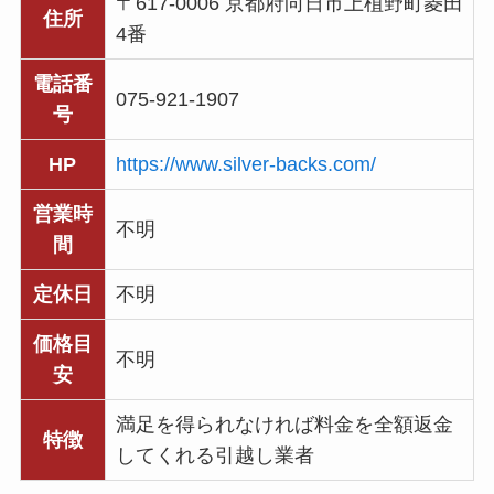
〒617-0006 京都府向日市上植野町菱田
住所
4番
電話番
075-921-1907
号
HP
https://www.silver-backs.com/
営業時
不明
間
定休日
不明
価格目
不明
安
満足を得られなければ料金を全額返金
特徴
してくれる引越し業者