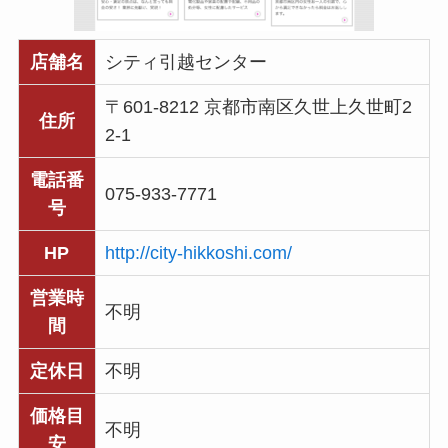
店舗名
シティ引越センター
〒601-8212 京都市南区久世上久世町2
住所
2-1
電話番
075-933-7771
号
HP
http://city-hikkoshi.com/
営業時
不明
間
定休日
不明
価格目
不明
安