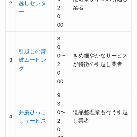
2
越しセンタ
2
業者
ー
0：
00
8：
0
引越しの舞
0〜
きめ細やかなサービス
3
妓ムービン
2
が特徴の引越し業者
グ
0：
00
9：
3
弁慶ひっこ
0〜
遺品整理業も行う引越
4
しサービス
2
し業者
0：