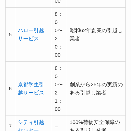
00
8：
0
ハロー引越
0〜
昭和62年創業の引越し
5
サービス
2
業者
0：
00
8：
0
京都学生引
0〜
創業から25年の実績の
6
越サービス
2
ある引越し業者
1：
00
シティ引越
100%荷物安全保障の
7
–
センター
ある引越し業者