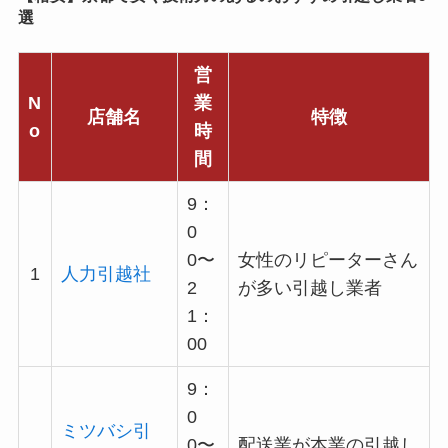
選
営
N
業
店舗名
特徴
o
時
間
9：
0
0〜
女性のリピーターさん
1
人力引越社
2
が多い引越し業者
1：
00
9：
0
ミツバシ引
0〜
配送業が本業の引越し