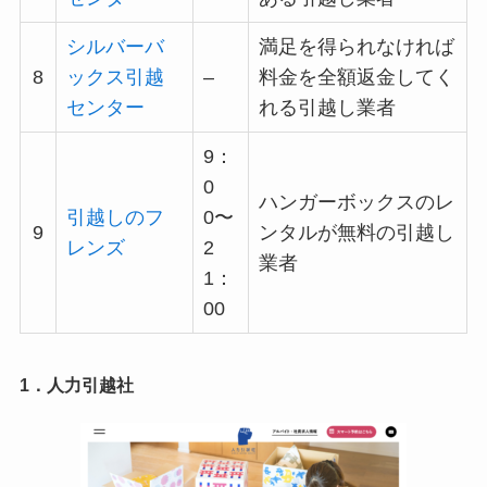
シルバーバ
満足を得られなければ
8
ックス引越
–
料金を全額返金してく
センター
れる引越し業者
9：
0
ハンガーボックスのレ
引越しのフ
0〜
9
ンタルが無料の引越し
レンズ
2
業者
1：
00
1．人力引越社