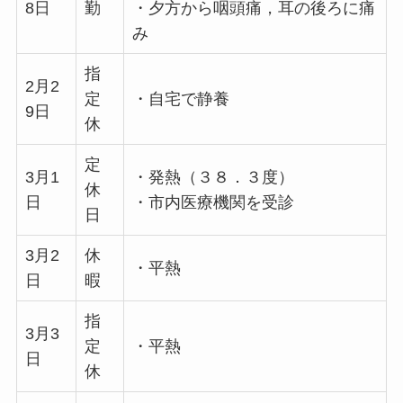
8日
勤
・夕方から咽頭痛，耳の後ろに痛
み
指
2月2
定
・自宅で静養
9日
休
定
3月1
・発熱（３８．３度）
休
日
・市内医療機関を受診
日
3月2
休
・平熱
日
暇
指
3月3
定
・平熱
日
休