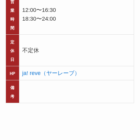
営
12:00〜16:30
業
18:30〜24:00
時
間
定
不定休
休
日
ja! reve（ヤーレーブ）
HP
備
考