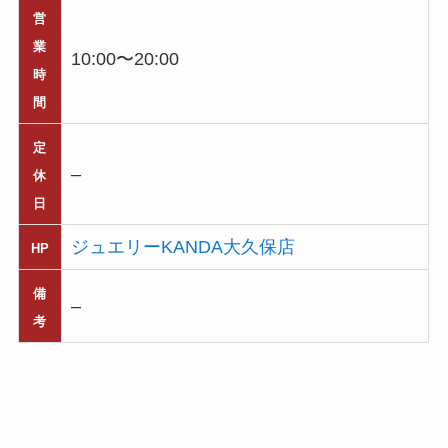
営
業
10:00〜20:00
時
間
定
–
休
日
ジュエリーKANDA大久保店
HP
備
–
考