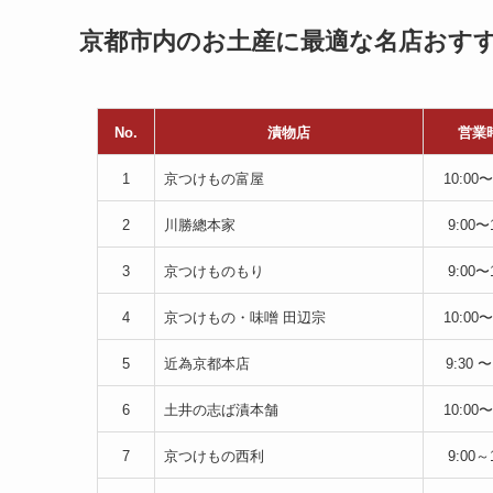
京都市内のお土産に最適な名店おすす
No.
漬物店
営業
1
京つけもの富屋
10:00〜
2
川勝總本家
9:00〜
3
京つけものもり
9:00〜
4
京つけもの・味噌 田辺宗
10:00〜
5
近為京都本店
9:30 〜
6
土井の志ば漬本舗
10:00〜
7
京つけもの西利
9:00～