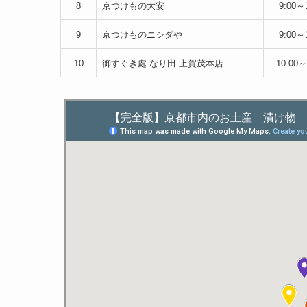
8
京つけもの大安
9:00～
9
京つけものニシダや
9:00～
10
御すぐき處 なり田 上賀茂本店
10:00～