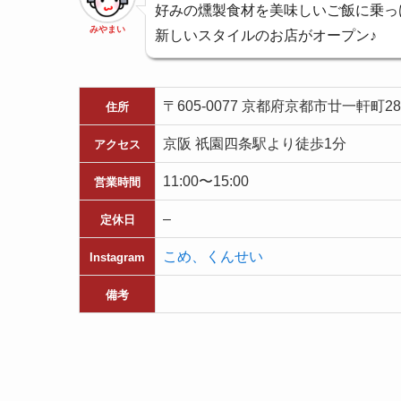
好みの燻製食材を美味しいご飯に乗っ
みやまい
新しいスタイルのお店がオープン♪
〒605-0077 京都府京都市廿一軒町28
住所
京阪 祇園四条駅より徒歩1分
アクセス
11:00〜15:00
営業時間
–
定休日
こめ、くんせい
Instagram
備考