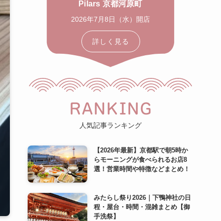
Pilars 京都河原町
2026年7月8日（水）開店
詳しく見る
RANKING
人気記事ランキング
【2026年最新】京都駅で朝5時か
らモーニングが食べられるお店8
選！営業時間や特徴などまとめ！
みたらし祭り2026｜下鴨神社の日
程・屋台・時間・混雑まとめ【御
手洗祭】