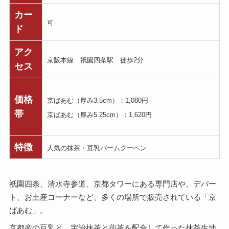
カー
可
ド
アク
京阪本線 祇園四条駅 徒歩2分
セス
価格
京ばあむ（厚み3.5cm）：1,080円
帯
京ばあむ（厚み5.25cm）：1,620円
特徴
人気の抹茶・豆乳バームクーヘン
祇園四条、清水寺参道、京都タワーにある専門店や、デパー
ト、お土産コーナーなど、多くの場所で販売されている「京
ばあむ」。
京都産の豆乳と、宇治抹茶と煎茶を配合して作った抹茶生地