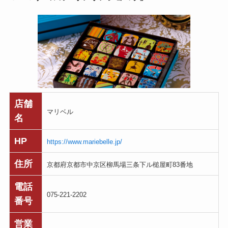
店舗
マリベル
名
HP
https://www.mariebelle.jp/
住所
京都府京都市中京区柳馬場三条下ル槌屋町83番地
電話
075-221-2202
番号
営業