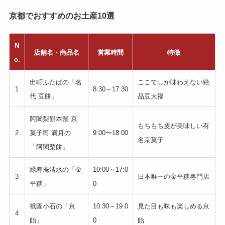
京都でおすすめのお土産10選
N
店舗名・商品名
営業時間
特徴
o.
出町ふたばの「名
ここでしか味わえない絶
1
8:30～17:30
代 豆餅」
品豆大福
阿闍梨餅本舗 京
もちもち皮が美味しい有
2
菓子司 満月の
9:00〜18:00
名京菓子
「阿闍梨餅」
緑寿庵清水の「金
10:00～17:0
3
日本唯一の金平糖専門店
平糖」
0
祇園小石の「京
10:30～19:0
見た目も味も楽しめる京
4
飴」
0
飴