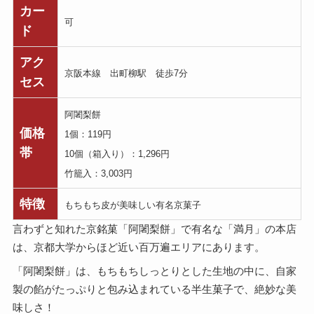
カー
可
ド
アク
京阪本線 出町柳駅 徒歩7分
セス
阿闍梨餅
価格
1個：119円
帯
10個（箱入り）：1,296円
竹籠入：3,003円
特徴
もちもち皮が美味しい有名京菓子
言わずと知れた京銘菓「阿闍梨餅」で有名な「満月」の本店
は、京都大学からほど近い百万遍エリアにあります。
「阿闍梨餅」は、もちもちしっとりとした生地の中に、自家
製の餡がたっぷりと包み込まれている半生菓子で、絶妙な美
味しさ！