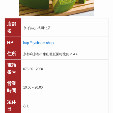
店舗
京ばあむ 祇園北店
名
HP
http://kyobaum.shop/
住所
京都府京都市東山区祇園町北側２４８
電話
075-561-2060
番号
営業
10:00～20:00
時間
定休
なし
日