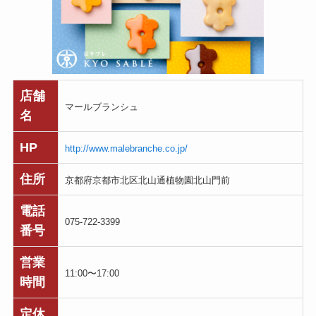
店舗
マールブランシュ
名
HP
http://www.malebranche.co.jp/
住所
京都府京都市北区北山通植物園北山門前
電話
075-722-3399
番号
営業
11:00〜17:00
時間
定休