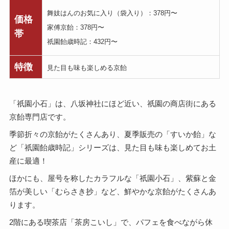
舞妓はんのお気に入り（袋入り）：378円〜
価格
家傅京飴：378円〜
帯
祇園飴歳時記：432円〜
特徴
見た目も味も楽しめる京飴
「祇園小石」は、八坂神社にほど近い、祇園の商店街にある
京飴専門店です。
季節折々の京飴がたくさんあり、夏季販売の「すいか飴」な
ど「祇園飴歳時記」シリーズは、見た目も味も楽しめてお土
産に最適！
ほかにも、屋号を称したカラフルな「祇園小石」、紫蘇と金
箔が美しい「むらさき抄」など、鮮やかな京飴がたくさんあ
ります。
2階にある喫茶店「茶房こいし」で、パフェを食べながら休