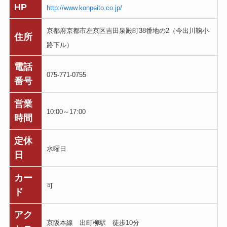
HP
http://www.konpeito.co.jp/
京都府京都市左京区吉田泉殿町38番地の2（今出川鞠小
住所
路下ル）
電話
075-771-0755
番号
営業
10:00～17:00
時間
定休
水曜日
日
カー
可
ド
アク
京阪本線 出町柳駅 徒歩10分