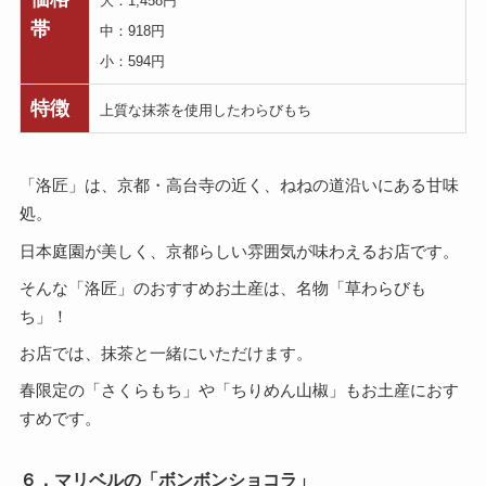
大：1,458円
帯
中：918円
小：594円
特徴
上質な抹茶を使用したわらびもち
「洛匠」は、京都・高台寺の近く、ねねの道沿いにある甘味
処。
日本庭園が美しく、京都らしい雰囲気が味わえるお店です。
そんな「洛匠」のおすすめお土産は、名物「草わらびも
ち」！
お店では、抹茶と一緒にいただけます。
春限定の「さくらもち」や「ちりめん山椒」もお土産におす
すめです。
６．マリベルの「ボンボンショコラ」