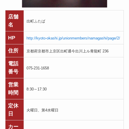
店舗
出町ふたば
名
HP
http://kyoto-okashi.jp/unionmembers/namagashi/page/2/
住所
京都府京都市上京区出町通今出川上ル青龍町 236
電話
075-231-1658
番号
営業
8:30～17:30
時間
定休
火曜日、第4水曜日
日
カー