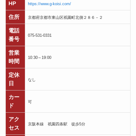
HP
https://www.g-koisi.com/
住所
京都府京都市東山区祇園町北側２８６－２
電話
075-531-0331
番号
営業
10:30～19:00
時間
定休
なし
日
カー
可
ド
アク
京阪本線 祇園四条駅 徒歩5分
セス