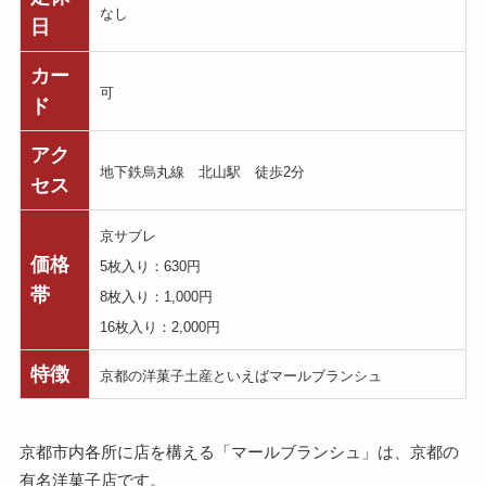
なし
日
カー
可
ド
アク
地下鉄烏丸線 北山駅 徒歩2分
セス
京サブレ
価格
5枚入り：630円
帯
8枚入り：1,000円
16枚入り：2,000円
特徴
京都の洋菓子土産といえばマールブランシュ
京都市内各所に店を構える「マールブランシュ」は、京都の
有名洋菓子店です。