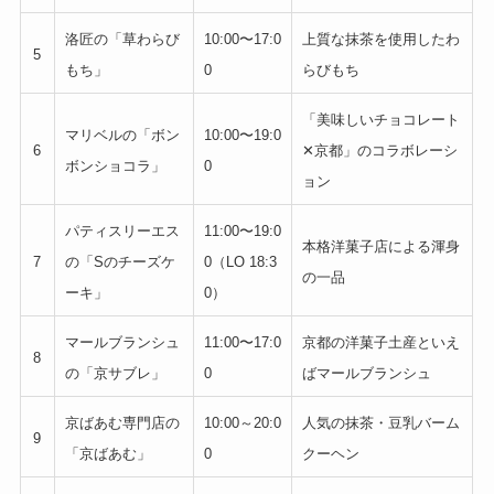
洛匠の「草わらび
10:00〜17:0
上質な抹茶を使用したわ
5
もち」
0
らびもち
「美味しいチョコレート
マリベルの「ボン
10:00〜19:0
6
✕京都」のコラボレーシ
ボンショコラ」
0
ョン
パティスリーエス
11:00〜19:0
本格洋菓子店による渾身
7
の「Sのチーズケ
0（LO 18:3
の一品
ーキ」
0）
マールブランシュ
11:00〜17:0
京都の洋菓子土産といえ
8
の「京サブレ」
0
ばマールブランシュ
京ばあむ専門店の
10:00～20:0
人気の抹茶・豆乳バーム
9
「京ばあむ」
0
クーヘン