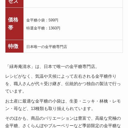
セス
価格
金平糖小袋：599円
帯
特選金平糖：1360円
特徴
日本唯一の金平糖専門店
「緑寿庵清水」は、日本で唯一の金平糖専門店。
レシピがなく、気温や天候によって左右される金平糖作り
を、職人さんが代々受け継ぎ、伝統的かつ独自の製法で行っ
ています。
お土産に最適な金平糖の小袋は、生姜・ニッキ・林檎・レモ
ン・苺など、13種類も取り揃えられています。
そのほかも、商品のバリエーションは豊富で、高級な究極の
金平糖、さくらんぼやブルーベリーなど季節限定の金平糖な