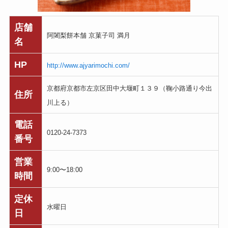
店舗
阿闍梨餅本舗 京菓子司 満月
名
HP
http://www.ajyarimochi.com/
京都府京都市左京区田中大堰町１３９（鞠小路通り今出
住所
川上る）
電話
0120-24-7373
番号
営業
9:00〜18:00
時間
定休
水曜日
日