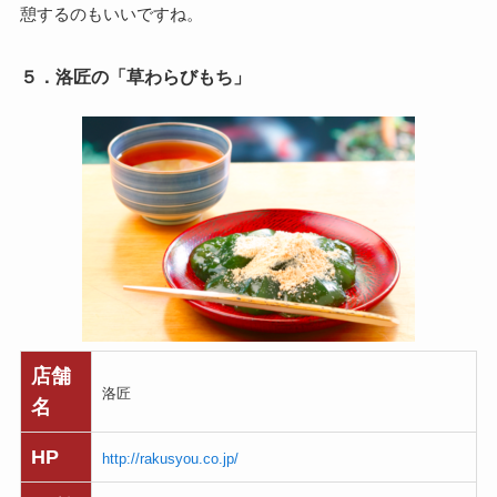
憩するのもいいですね。
５．洛匠の「草わらびもち」
店舗
洛匠
名
HP
http://rakusyou.co.jp/