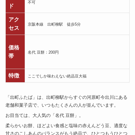
不可
ド
アク
京阪本線 出町柳駅 徒歩5分
セス
価格
名代 豆餅：200円
帯
特徴
ここでしか味わえない絶品豆大福
「出町ふたば」は、出町柳駅からすぐの河原町今出川にある
老舗和菓子店で、いつもたくさんの人が並んでいます。
お目当ては、大人気の「名代 豆餅」。
柔らかいお餅、ほどよい食感と塩味の赤えんどう豆、適度な
甘さのこしあんのバランスがもう絶品で、ひとつもうひとつ