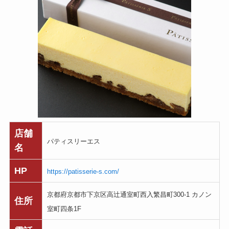
店舗
パティスリーエス
名
HP
https://patisserie-s.com/
京都府京都市下京区高辻通室町西入繁昌町300-1 カノン
住所
室町四条1F