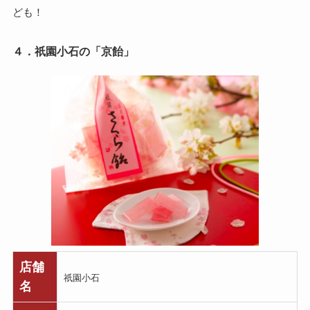
ども！
４．祇園小石の「京飴」
店舗
祇園小石
名