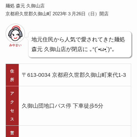
麺処 森元 久御山店
京都府久世郡久御山町 2023年３月26日（日）開店
地元住民から人気で愛されてきた麺処
みやまい
森元 久御山店が閉店に ｡°(´•ω•̥`)°｡
住
〒613-0034 京都府久世郡久御山町東代1-3
所
ア
ク
久御山団地口バス停 下車徒歩5分
セ
ス
営