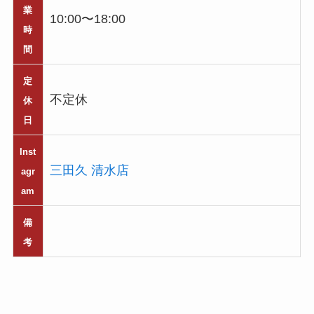
業
10:00〜18:00
時
間
定
不定休
休
日
Inst
三田久 清水店
agr
am
備
考