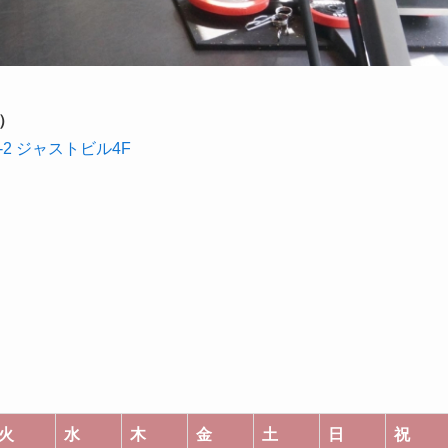
）
-2 ジャストビル4F
火
水
木
金
土
日
祝