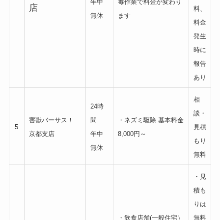
年中
毒作業で料金が変わり
店
料、
無休
ます
料金
発生
時に
報告
あり
相
24時
談・
害獣バーサス！
間
・ネズミ駆除 基本料金
5
見積
京都支店
年中
8,000円～
もり
無休
無料
・見
積も
りは
・飲食店舗(一般住宅）
無料