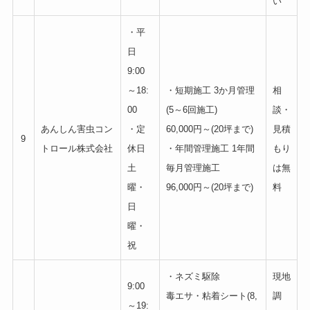
い
・平
日
9:00
～18:
・短期施工 3か月管理
相
00
(5～6回施工)
談・
あんしん害虫コン
・定
60,000円～(20坪まで)
見積
9
トロール株式会社
休日
・年間管理施工 1年間
もり
土
毎月管理施工
は無
曜・
96,000円～(20坪まで)
料
日
曜・
祝
・ネズミ駆除
現地
9:00
毒エサ・粘着シート(8,
調
～19: