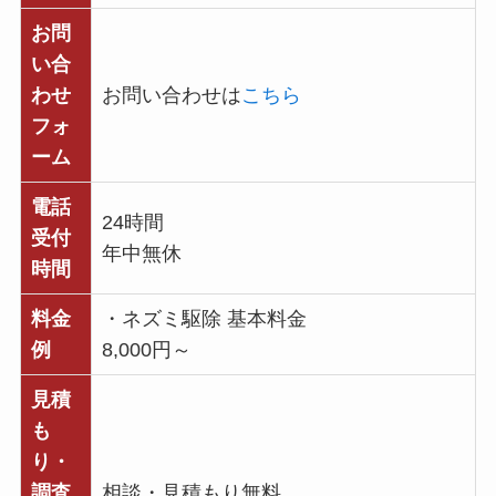
お問
い合
わせ
お問い合わせは
こちら
フォ
ーム
電話
24時間
受付
年中無休
時間
料金
・ネズミ駆除 基本料金
例
8,000円～
見積
も
り・
調査
相談・見積もり無料