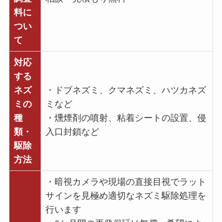
料に
つい
て
対応
する
ネズ
・ドブネズミ、クマネズミ、ハツカネズ
ミの
ミなど
種
・燻煙剤の噴射、粘着シートの設置、侵
類・
入口封鎖など
駆除
方法
・暗視カメラや現場の直接目視でラット
サインを見極め適切なネズミ駆除処理を
行います