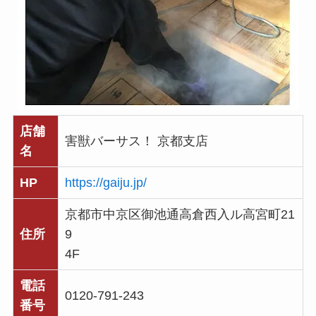
店舗
害獣バーサス！ 京都支店
名
HP
https://gaiju.jp/
京都市中京区御池通高倉西入ル高宮町21
住所
9
4F
電話
0120-791-243
番号