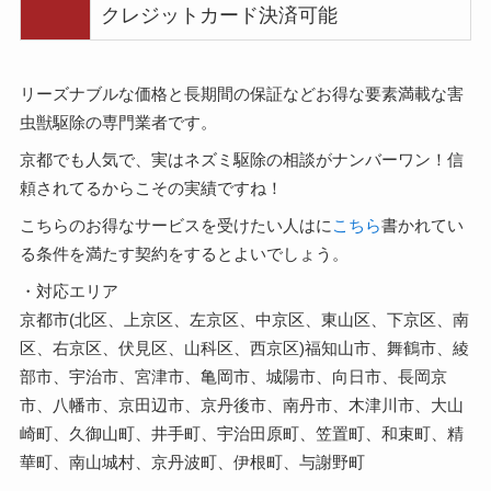
クレジットカード決済可能
リーズナブルな価格と長期間の保証などお得な要素満載な害
虫獣駆除の専門業者です。
京都でも人気で、実はネズミ駆除の相談がナンバーワン！信
頼されてるからこその実績ですね！
こちらのお得なサービスを受けたい人はに
こちら
書かれてい
る条件を満たす契約をするとよいでしょう。
・対応エリア
京都市(北区、上京区、左京区、中京区、東山区、下京区、南
区、右京区、伏見区、山科区、西京区)福知山市、舞鶴市、綾
部市、宇治市、宮津市、亀岡市、城陽市、向日市、長岡京
市、八幡市、京田辺市、京丹後市、南丹市、木津川市、大山
崎町、久御山町、井手町、宇治田原町、笠置町、和束町、精
華町、南山城村、京丹波町、伊根町、与謝野町