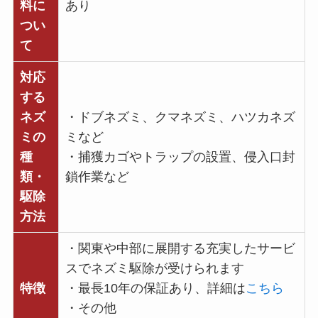
料に
あり
つい
て
対応
する
ネズ
・ドブネズミ、クマネズミ、ハツカネズ
ミの
ミなど
種
・捕獲カゴやトラップの設置、侵入口封
類・
鎖作業など
駆除
方法
・関東や中部に展開する充実したサービ
スでネズミ駆除が受けられます
特徴
・最長10年の保証あり、詳細は
こちら
・その他