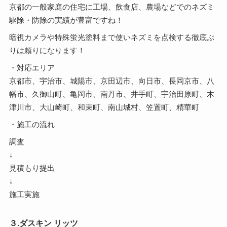
京都の一般家庭の住宅に工場、飲食店、農場などでのネズミ
駆除・防除の実績が豊富ですね！
暗視カメラや特殊蛍光塗料まで使いネズミを点検する徹底ぶ
りは頼りになります！
・対応エリア
京都市、宇治市、城陽市、京田辺市、向日市、長岡京市、八
幡市、久御山町、亀岡市、南丹市、井手町、宇治田原町、木
津川市、大山崎町、和束町、南山城村、笠置町、精華町
・施工の流れ
調査
↓
見積もり提出
↓
施工実施
３.ダスキン リッツ