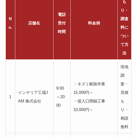
も
り・
電話
N
調査
店舗名
受付
料金例
o.
料に
時間
つい
て方
法
現地
調
・ネズミ駆除作業
査・
9:00
インテリア工場J
15,000円～
見積
1
～20:
AM 株式会社
・侵入口閉鎖工事
も
00
10,000円～
り・
相談
無料