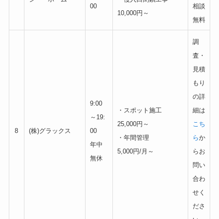
00
相談
10,000円～
無料
調
査・
見積
もり
の詳
9:00
・スポット施工
細は
～19:
25,000円～
こち
8
(株)グラックス
00
・年間管理
ら
か
年中
5,000円/月～
らお
無休
問い
合わ
せく
ださ