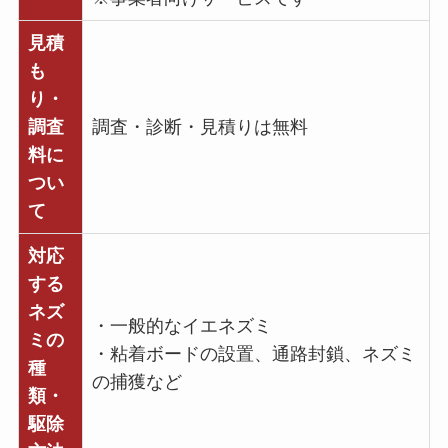
見積
も
り・
調査
調査・診断・見積りは無料
料に
つい
て
対応
する
ネズ
・一般的なイエネズミ
ミの
・粘着ボードの設置、通路封鎖、ネズミ
種
の捕獲など
類・
駆除