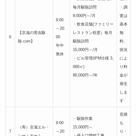
毎月駆除訪問
・調
9,000円～/月
査は
9:00
・飲食店舗(ファミリー
基本
～20:
【京滋の害虫駆
レストラン程度）毎月
無
6
00
除.com】
駆除訪問
料、
年中
15,000円～/月
状況
無休
・ビル管理(IPM仕様 3,
によ
000㎡)
り料
80,000円～/年
金が
発生
しま
す
見積
・駆除作業
9:00
も
（有）京滋エル・
15,000円～
7
～20:
り・
シー・ホーム
・侵入口閉鎖工事