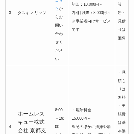
こち
初回：18,000円～
診
ら
か
3
ダスキン リッツ
2回目以降：8,000円～
断・
らお
※事業者向けサービス
見積
問い
です
りは
合わ
無料
せく
ださ
い
・見
積も
りは
無料
・出
8:00
・駆除料金
ホームレス
張費
～19:
15,000円～
キュー株式
は基
4
00
※そのほかに清掃や消
会社 京都支
本無