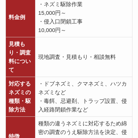
・ネズミ駆除作業
15,000円～
料金例
・侵入口閉鎖工事
10,000円～
見積も
り・調査
現地調査・見積もり・相談無料
料につい
て
対応する
・ドブネズミ、クマネズミ、ハツカ
ネズミの
ネズミなど
種類・駆
・毒餌、忌避剤、トラップ設置、侵
除方法
入経路閉鎖作業など
種類の違うネズミに対応するため綿
密の調査のうえ駆除方法を決定、侵
特徴