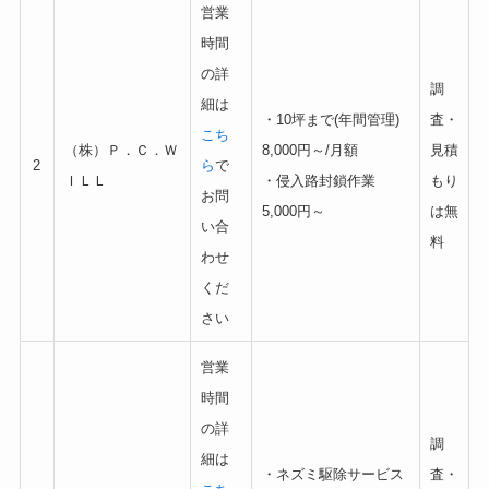
営業
時間
の詳
調
細は
・10坪まで(年間管理)
査・
こち
（株）Ｐ．Ｃ．Ｗ
8,000円～/月額
見積
2
ら
で
ＩＬＬ
・侵入路封鎖作業
もり
お問
5,000円～
は無
い合
料
わせ
くだ
さい
営業
時間
の詳
調
細は
・ネズミ駆除サービス
査・