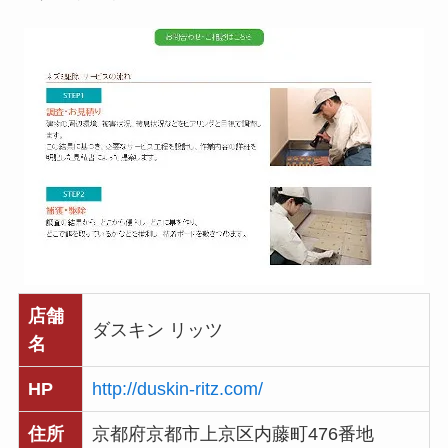
店舗
ダスキン リッツ
名
HP
http://duskin-ritz.com/
住所
京都府京都市上京区内藤町476番地