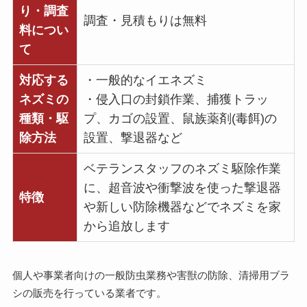
り・調査
調査・見積もりは無料
料につい
て
対応する
・一般的なイエネズミ
ネズミの
・侵入口の封鎖作業、捕獲トラッ
種類・駆
プ、カゴの設置、鼠族薬剤(毒餌)の
除方法
設置、撃退器など
ベテランスタッフのネズミ駆除作業
に、超音波や衝撃波を使った撃退器
特徴
や新しい防除機器などでネズミを家
から追放します
個人や事業者向けの一般防虫業務や害獣の防除、清掃用ブラ
シの販売を行っている業者です。