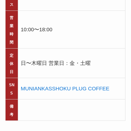
ス
営
業
10:00〜18:00
時
間
定
日〜木曜日 営業日：金・土曜
休
日
SN
MUNIANKASSHOKU PLUG COFFEE
S
備
考