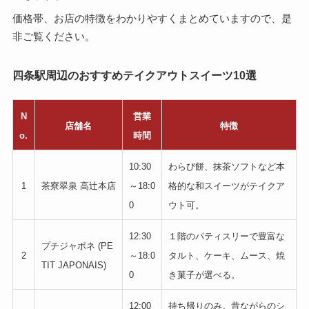
価格帯、お店の特徴をわかりやすくまとめていますので、是
非ご覧ください。
四条駅周辺のおすすめテイクアウトスイーツ10選
N
営業
店舗名
特徴
o.
時間
10:30
わらび餅、抹茶ソフトなど本
1
茶寮翠泉 高辻本店
～18:0
格的な和スイーツがテイクア
0
ウト可。
12:30
１階のパティスリーで豊富な
プチジャポネ (PE
2
～18:0
タルト、ケーキ、ムース、焼
TIT JAPONAIS)
0
き菓子が選べる。
12:00
持ち帰りのみ。昔ながらのシ