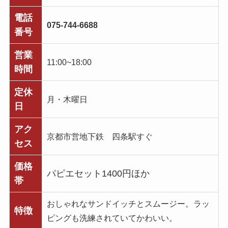
電話
075-744-6688
番号
営業
11:00~18:00
時間
定休
月・木曜日
日
アク
京都市営地下鉄 四条駅すぐ
セス
価格
パピエセット1400円ほか
帯
おしゃれなサンドイッチとスムージー。ラッ
特徴
ピングも洗練されていてかわいい。