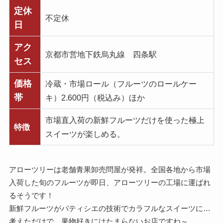
定休
不定休
日
アク
京都市営地下鉄烏丸線 四条駅
セス
価格
冷蔵・市場ロール（フルーツのロールケー
帯
キ）2.600円（税込み）ほか
市場直入荷の新鮮フルーツだけを使った極上
特徴
スイーツが楽しめる。
アローツリーは老舗青果卸売問屋が発祥。全国各地から市場
入荷した旬のフルーツが即日、アローツリーの工場に運ばれ
るそうです！
新鮮フルーツがパティシエの技術でカラフルなスイーツに…
考えただけで、果物好きにはたまらないお店ですね～。