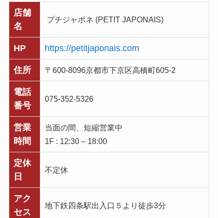
店舗
プチジャポネ (PETIT JAPONAIS)
名
HP
https://petitjaponais.com
住所
〒600-8096京都市下京区高橋町605-2
電話
075-352-5326
番号
営業
当面の間、短縮営業中
時間
1F : 12:30 – 18:00
定休
不定休
日
アク
地下鉄四条駅出入口５より徒歩3分
セス