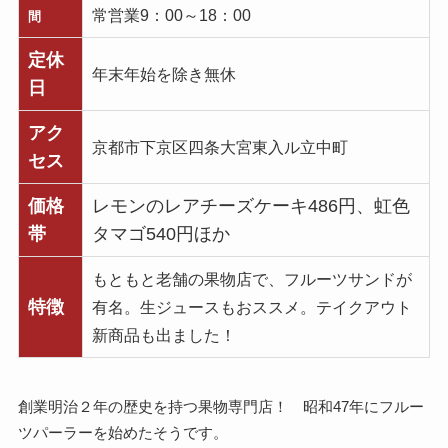
常営業9：00～18：00
間
定休
年末年始を除き無休
日
アク
京都市下京区四条大宮東入ル立中町
セス
価格
レモンのレアチーズケーキ486円、虹色
帯
タマゴ540円ほか
もともと老舗の果物店で、フルーツサンドが
特徴
有名。生ジュースもおススメ。テイクアウト
新商品も出ました！
創業明治２年の歴史を持つ果物専門店！ 昭和47年にフルー
ツパーラーを始めたそうです。