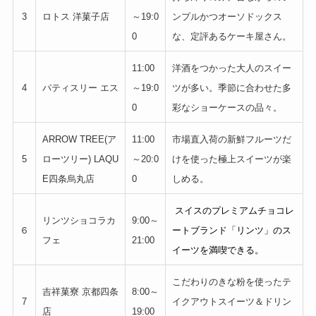
3
ロトス 洋菓子店
～19:0
ンプルかつオーソドックス
0
な、定評あるケーキ屋さん。
11:00
洋酒をつかった大人のスイー
4
パティスリー エス
～19:0
ツが多い。季節に合わせた多
0
彩なショーケースの品々。
ARROW TREE(ア
11:00
市場直入荷の新鮮フルーツだ
5
ローツリー) LAQU
～20:0
けを使った極上スイーツが楽
E四条烏丸店
0
しめる。
スイスのプレミアムチョコレ
リンツショコラカ
9:00～
６
ートブランド「
リンツ」の
ス
フェ
21:00
イーツを満喫できる。
こだわりのきな粉を使ったテ
吉祥菓寮 京都四条
8:00～
7
イクアウトスイーツ＆ドリン
店
19:00