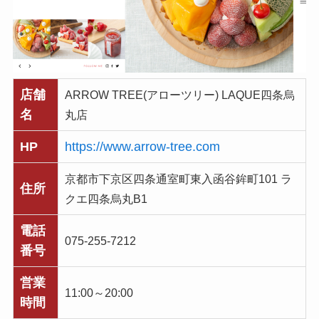
店舗
ARROW TREE(アローツリー) LAQUE四条烏
名
丸店
HP
https://www.arrow-tree.com
京都市下京区四条通室町東入函谷鉾町101 ラ
住所
クエ四条烏丸B1
電話
075-255-7212
番号
営業
11:00～20:00
時間