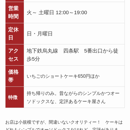
営業
火～ 土曜日 12:00～19:00
時間
定休
日・月曜日
日
アク
地下鉄烏丸線 四条駅 5番出口から徒
セス
歩5分
価格
いちごのショートケーキ650円ほか
帯
持ち帰りのみ。昔ながらのシンプルかつオー
特徴
ソドックスな、定評あるケーキ屋さん
お店は小規模ですが、間違いないクオリティー！ ケーキは
どれもシンプルでオーソドックスだけれど、定評がありま