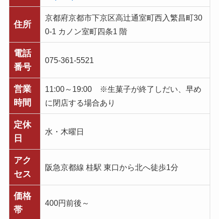
京都府京都市下京区高辻通室町西入繁昌町30
住所
0-1 カノン室町四条1 階
電話
075-361-5521
番号
営業
11:00～19:00 ※生菓子が終了しだい、早め
時間
に閉店する場合あり
定休
水・木曜日
日
アク
阪急京都線 桂駅 東口から北へ徒歩1分
セス
価格
400円前後～
帯