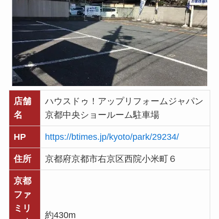
店舗
ハウスドゥ！アップリフォームジャパン
名
京都中央ショールーム駐車場
HP
https://btimes.jp/kyoto/park/29234/
住所
京都府京都市右京区西院小米町６
京都
ファ
ミリ
約430m