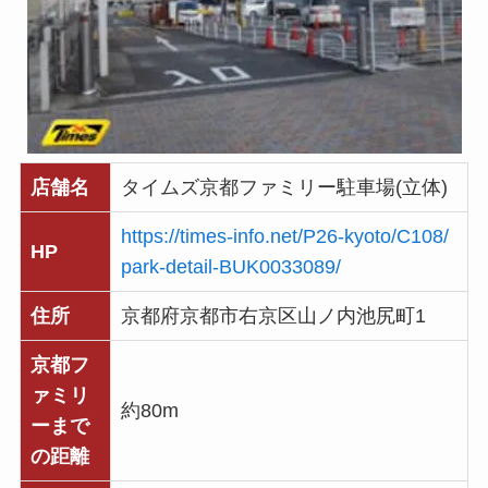
店舗名
タイムズ京都ファミリー駐車場(立体)
https://times-info.net/P26-kyoto/C108/
HP
park-detail-BUK0033089/
住所
京都府京都市右京区山ノ内池尻町1
京都フ
ァミリ
約80m
ーまで
の距離