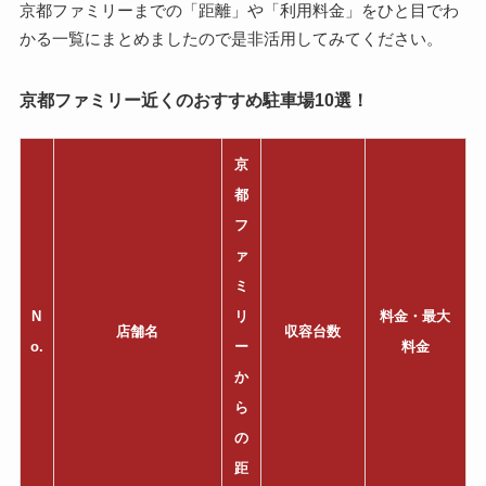
京都ファミリーまでの「距離」や「利用料金」をひと目でわ
かる一覧にまとめましたので是非活用してみてください。
京都ファミリー近くのおすすめ駐車場10選！
京
都
フ
ァ
ミ
N
リ
料金・最大
店舗名
収容台数
o.
ー
料金
か
ら
の
距