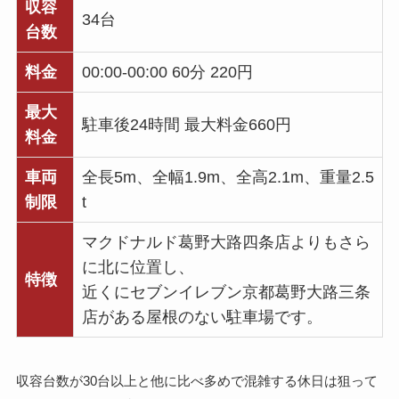
収容
34台
台数
料金
00:00-00:00 60分 220円
最大
駐車後24時間 最大料金660円
料金
車両
全長5m、全幅1.9m、全高2.1m、重量2.5
制限
t
マクドナルド葛野大路四条店よりもさら
に北に位置し、
特徴
近くにセブンイレブン京都葛野大路三条
店がある屋根のない駐車場です。
収容台数が30台以上と他に比べ多めで混雑する休日は狙って