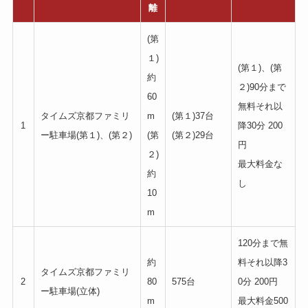
離
(第
１)
(第１)、(第
約
２)90分まで
60
無料それ以
タイムズ京都ファミリ
m
(第１)37台
1
降30分 200
ー駐車場(第１)、(第２)
(第
(第２)29台
円
２)
最大料金な
約
し
10
m
120分まで無
約
料それ以降3
タイムズ京都ファミリ
2
80
575台
0分 200円
ー駐車場(立体)
m
最大料金500