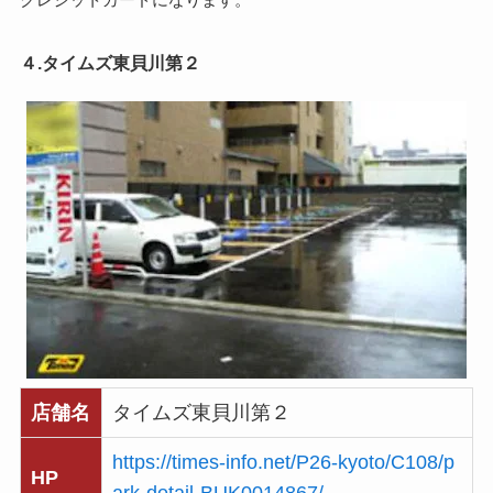
クレジットカードになります。
４.タイムズ東貝川第２
店舗名
タイムズ東貝川第２
https://times-info.net/P26-kyoto/C108/p
HP
ark-detail-BUK0014867/