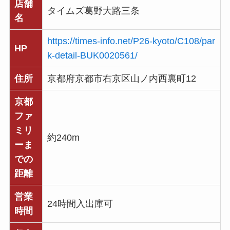
店舗
タイムズ葛野大路三条
名
https://times-info.net/P26-kyoto/C108/par
HP
k-detail-BUK0020561/
住所
京都府京都市右京区山ノ内西裏町12
京都
ファ
ミリ
約240m
ーま
での
距離
営業
24時間入出庫可
時間