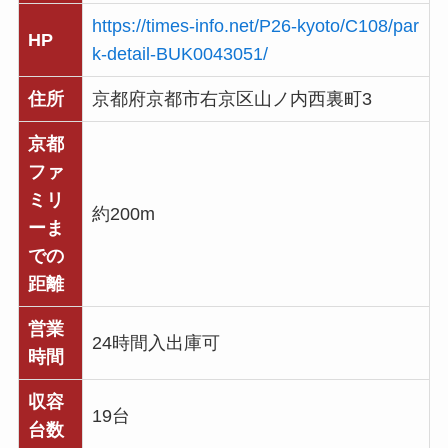
https://times-info.net/P26-kyoto/C108/par
HP
k-detail-BUK0043051/
住所
京都府京都市右京区山ノ内西裏町3
京都
ファ
ミリ
約200m
ーま
での
距離
営業
24時間入出庫可
時間
収容
19台
台数