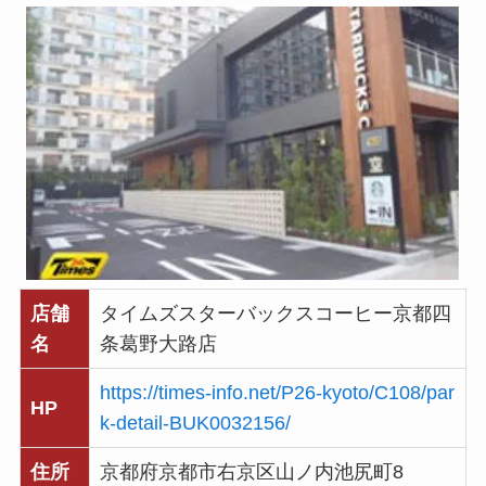
店舗
タイムズスターバックスコーヒー京都四
名
条葛野大路店
https://times-info.net/P26-kyoto/C108/par
HP
k-detail-BUK0032156/
住所
京都府京都市右京区山ノ内池尻町8