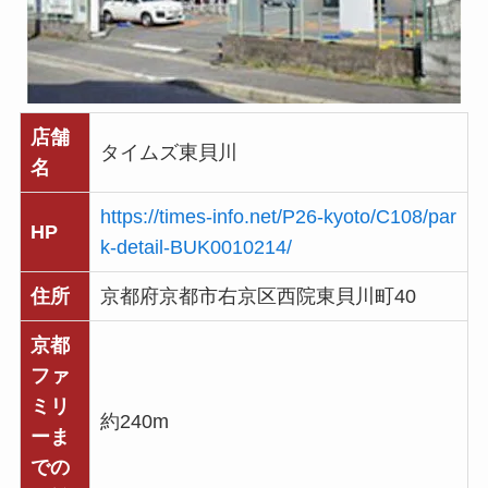
店舗
タイムズ東貝川
名
https://times-info.net/P26-kyoto/C108/par
HP
k-detail-BUK0010214/
住所
京都府京都市右京区西院東貝川町40
京都
ファ
ミリ
約240m
ーま
での