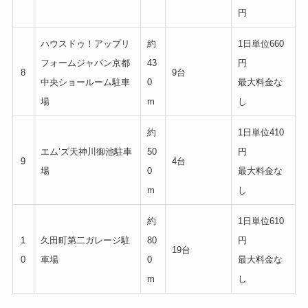
円
ハウスドゥ！アップリ
約
1日単位660
フォームジャパン京都
43
円
8
9台
中央ショールーム駐車
0
最大料金な
場
m
し
約
1日単位410
エム’ズ天神川御池駐車
50
円
9
4台
場
0
最大料金な
m
し
約
1日単位610
1
久田町第二ガレージ駐
80
円
19台
0
車場
0
最大料金な
m
し