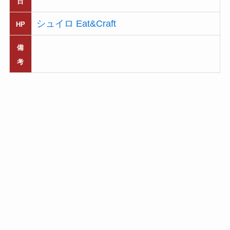
日
シュイロ Eat&Craft
HP
備
考