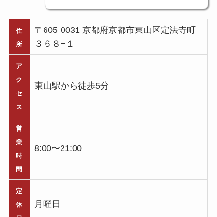
〒605-0031 京都府京都市東山区定法寺町
住
３６８−１
所
ア
ク
東山駅から徒歩5分
セ
ス
営
業
8:00〜21:00
時
間
定
月曜日
休