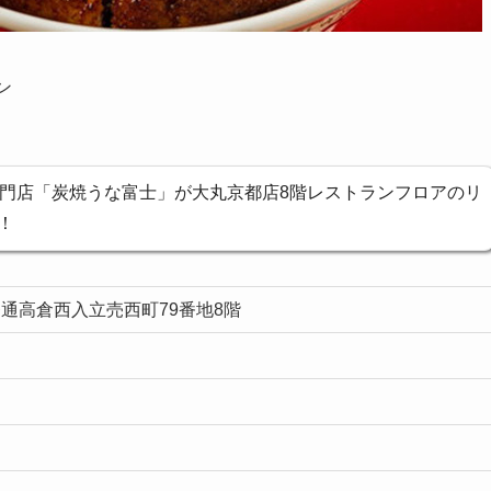
ン
専門店「炭焼うな富士」が大丸京都店8階レストランフロアのリ
！
四条通高倉西入立売西町79番地8階