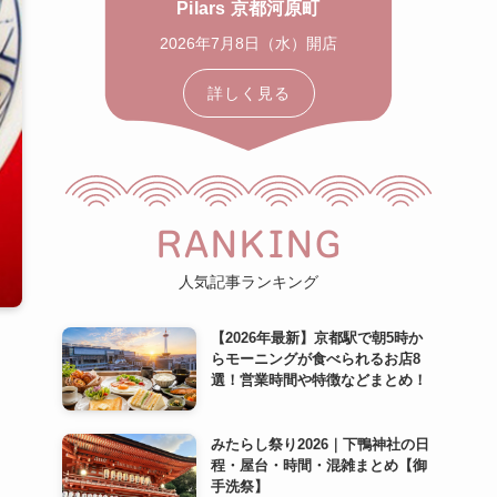
Pilars 京都河原町
2026年7月8日（水）開店
詳しく見る
RANKING
人気記事ランキング
【2026年最新】京都駅で朝5時か
らモーニングが食べられるお店8
選！営業時間や特徴などまとめ！
みたらし祭り2026｜下鴨神社の日
程・屋台・時間・混雑まとめ【御
手洗祭】