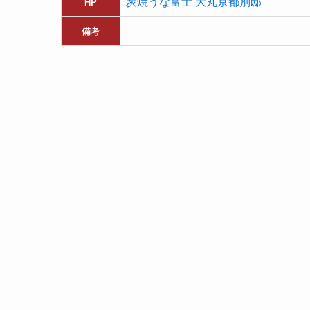
炭焼うな富士 大丸京都別邸
HP
備考