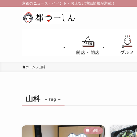
京都のニュース・イベント・お店など地域情報が満載！
開店・閉店
グルメ
ホーム
山科
山科
– tag –
山科区