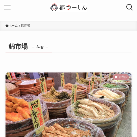
ホーム
錦市場
錦市場
– tag –
右京区