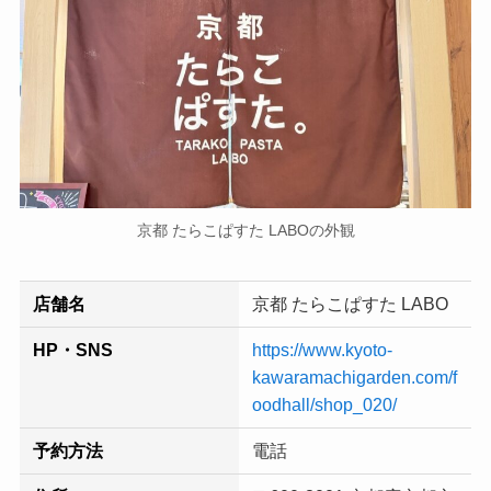
京都 たらこぱすた LABOの外観
店舗名
京都 たらこぱすた LABO
HP・SNS
https://www.kyoto-
kawaramachigarden.com/f
oodhall/shop_020/
予約方法
電話