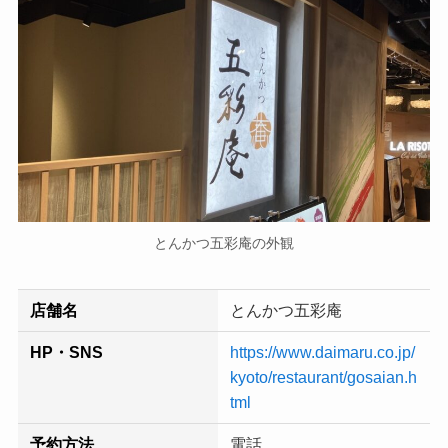
とんかつ五彩庵の外観
店舗名
とんかつ五彩庵
HP・SNS
https://www.daimaru.co.jp/
kyoto/restaurant/gosaian.h
tml
予約方法
電話