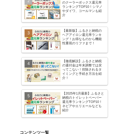
のクーラーボックス還元率
比較して紹介
ランキングTOP10！シマノ
やダイワ、コールマンも紹
介
【最新版】ふるさと納税の
ヘアアイロン還元率ランキ
ング！お得なものから機能
性重視のリファまで！
【徹底解説】ふるさと納税
の還付金は年末調整では戻
ってこない！控除されるタ
イミングと手続き方法を紹
介！
【2025年1月最新】ふるさと
納税のトイレットペーパー
還元率ランキングTOP10！
ネピアやエリエールなども
紹介
コンテンツ一覧