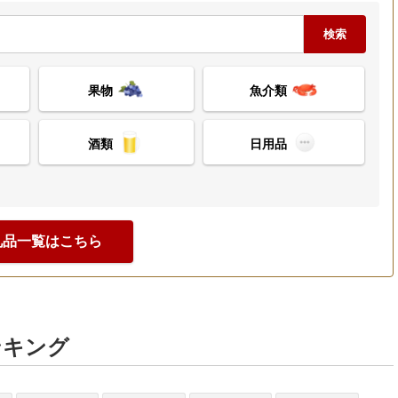
検索
果物
魚介類
酒類
日用品
礼品一覧はこちら
ンキング