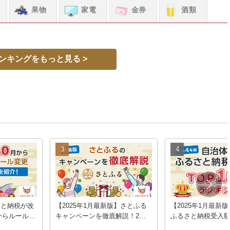
果物
家電
金券
酒類
ンキングをもっと見る >
さと納税が改
【2025年1月最新版】さとふる
【2025年1月最新
月からルールが
キャンペーンを徹底解説！2月
ふるさと納税受入額
対策を紹介
はPayPayポイント最大14%の
ランキング｜令和4