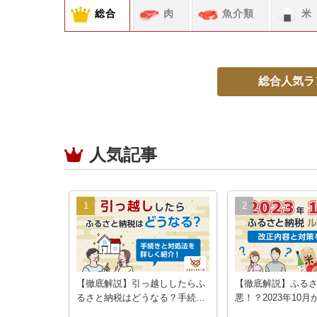
総合
肉
魚介類
米
総合人気
ラ
人気記事
【徹底解説】引っ越ししたらふ
【徹底解説】ふる
るさと納税はどうなる？手続き
悪！？2023年10
と対処法を詳しく紹介！
変更｜改悪内容と