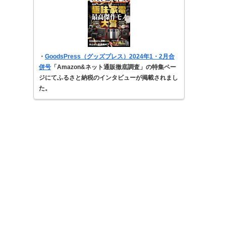
・
GoodsPress（グッズプレス）2024年1・2月合
併号
「Amazon&ネット通販徹底調査」の特集ペー
ジにてふるさと納税のインタビューが掲載されまし
た。