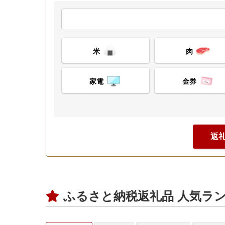
米
肉
家電
金券
返
ふるさと納税返礼品 人気ラ