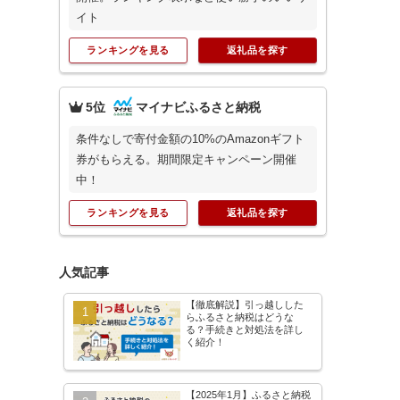
イト
ランキングを見る
返礼品を探す
5位
マイナビふるさと納税
条件なしで寄付金額の10%のAmazonギフト
券がもらえる。期間限定キャンペーン開催
中！
ランキングを見る
返礼品を探す
人気記事
【徹底解説】引っ越しした
らふるさと納税はどうな
る？手続きと対処法を詳し
く紹介！
版】自治体別
【2025年1月最新版】「ふるな
トップ100
び」と「さとふる」の違いを解
年度
説！ふるさと納税サイトを徹底
【2025年1月】ふるさと納税