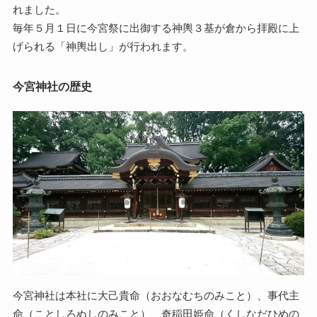
れました。
毎年５月１日に今宮祭に出御する神輿３基が倉から拝殿に上
げられる「神輿出し」が行われます。
今宮神社の歴史
今宮神社は本社に大己貴命（おおなむちのみこと）、事代主
命（ことしろぬしのみこと）、奇稲田姫命（くしなだひめの