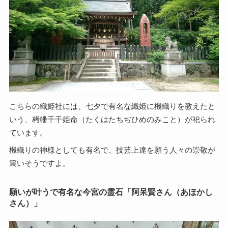
こちらの織姫社には、七夕で有名な織姫に機織りを教えたと
いう、栲幡千千姫命（たくはたちぢひめのみこと）が祀られ
ています。
機織りの神様としても有名で、技芸上達を願う人々の崇敬が
篤いそうですよ。
願いが叶うで有名な今宮の霊石「阿呆賢さん（あほかし
さん）」