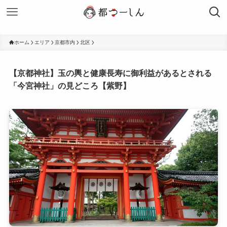
ホーム
エリア
京都市内
北区
【京都神社】玉の輿と健康長寿に御利益があるとされる
「今宮神社」の見どころ【紫野】