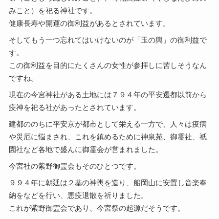
みこと）を祀る神社です。
健康長寿や開運の御利益があるとされています。
そしてもう一つ忘れてはいけないのが「玉の輿」の御利益で
す。
この御利益を目的にたくさんの女性が参拝しに苦しそうなん
ですね。
現在の今宮神社がある土地には７９４年の平安遷都以前から
疫神を祀る社があったとされています。
建都ののちに平安京が都市として栄える一方で、人々は疫病
や災厄に悩まされ、これを鎮めるために神泉苑、御霊社、祇
園社など各地で盛んに御霊会が営まれました。
今宮社の紫野御霊会もそのひとつです。
９９４年に朝廷は２基の神輿を造り、船岡山に安置し音楽奉
納をなどを行い、悪疫退散を祈りました。
これが紫野御霊会であり、今宮祭の起源だそうです。