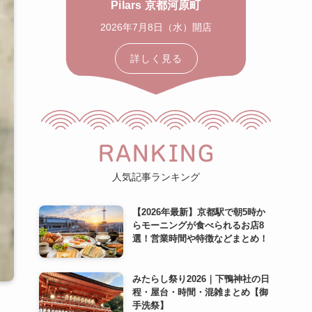
Pilars 京都河原町
2026年7月8日（水）開店
詳しく見る
RANKING
人気記事ランキング
【2026年最新】京都駅で朝5時か
らモーニングが食べられるお店8
選！営業時間や特徴などまとめ！
みたらし祭り2026｜下鴨神社の日
程・屋台・時間・混雑まとめ【御
手洗祭】