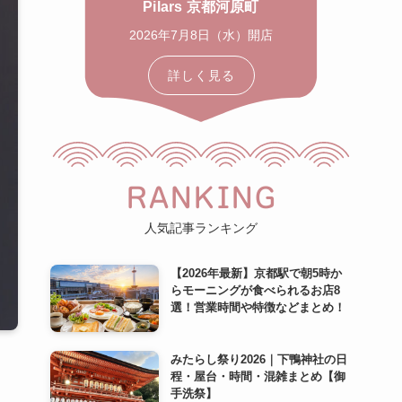
Pilars 京都河原町
2026年7月8日（水）開店
詳しく見る
RANKING
人気記事ランキング
【2026年最新】京都駅で朝5時か
らモーニングが食べられるお店8
選！営業時間や特徴などまとめ！
みたらし祭り2026｜下鴨神社の日
程・屋台・時間・混雑まとめ【御
手洗祭】