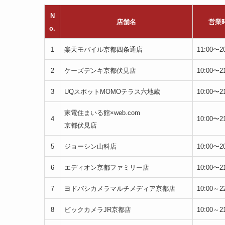
N
店舗名
営業
o.
1
楽天モバイル京都四条通店
11:00〜20
2
ケーズデンキ京都伏見店
10:00〜21
3
UQスポットMOMOテラス六地蔵
10:00〜21
家電住まいる館×web.com
4
10:00〜21
京都伏見店
5
ジョーシン山科店
10:00〜20
6
エディオン京都ファミリー店
10:00〜21
7
ヨドバシカメラマルチメディア京都店
10:00～22
8
ビックカメラJR京都店
10:00～21