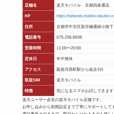
店舗名
楽天モバイル 京都四条通店
HP
https://network.mobile.rakuten.c
住所
京都市中京区新京極通錦小路下る
電話番号
075-256-8938
営業時間
11:00〜20:00
定休日
年中無休
アクセス
阪急河原町駅から徒歩3分
取扱SIM
楽天モバイル
特徴
気になるスマホお試しできます
楽天ユーザー必見の楽天モバイル店舗です。
お申し込みから初期設定まで丁寧にサポートして
電話番号そのままで、即日からつかえるのも嬉し