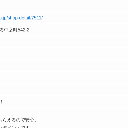
o.jp/shop-detail/7511/
中之町542-2
！
もらえるので安心。
いポイントです。