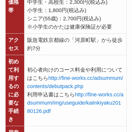
価格
中学生・高校生：2,300円(税込み)
帯
小学生：1,800円(税込み)
シニア(55歳)：2,700円(税込み)
※小学生のかたは健康保険証が必要
アク
阪急電鉄京都線の「河原町駅」から徒歩
セス
約7分
初め
て利
初心者向けのコース料金や利用について
用す
はこちら
http://fine-works.cc/adsummum/
るの
contents/debutpack.php
に必
利用申込書はこちら
http://fine-works.cc/a
要な
dsummum/img/useguide/kaiinkiyaku201
手続
80126.pdf
き