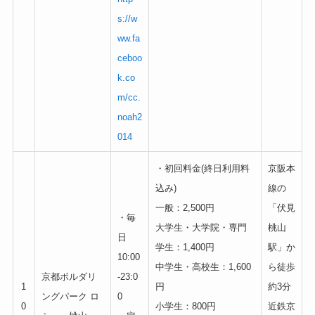
s://w
ww.fa
ceboo
k.co
m/cc.
noah2
014
・初回料金(終日利用料
京阪本
込み)
線の
一般：2,500円
「伏見
・毎
大学生・大学院・専門
桃山
日
学生：1,400円
駅」か
10:00
中学生・高校生：1,600
ら徒歩
京都ボルダリ
-23:0
1
円
約3分
ングパーク ロ
0
0
小学生：800円
近鉄京