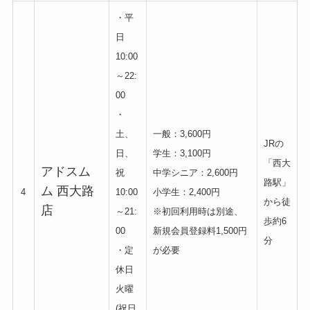
・平
日
10:00
～22:
00
・
土、
一般：3,600円
JRの
日、
学生：3,100円
「西大
アドスム
祝
中学シニア：2,600円
路駅」
ム 西大路
4
10:00
小学生：2,400円
から徒
店
～21:
※初回利用時は別途、
歩約6
00
新規会員登録料1,500円
分
・定
が必要
休日
火曜
(祝日