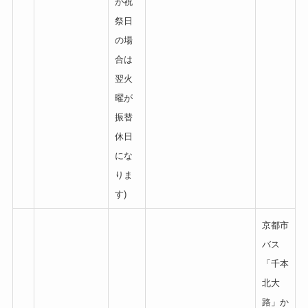
が祝
祭日
の場
合は
翌火
曜が
振替
休日
にな
りま
す)
京都市
バス
「千本
北大
路」か