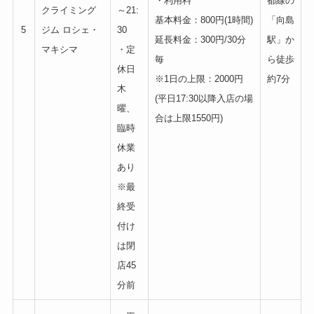
・利用料
都線の
クライミング
～21:
基本料金：800円(1時間)
「向島
5
ジム ロシェ・
30
延長料金：300円/30分
駅」か
マキシマ
・定
毎
ら徒歩
休日
※1日の上限：2000円
約7分
木
(平日17:30以降入店の場
曜、
合は上限1550円)
臨時
休業
あり
※最
終受
付け
は閉
店45
分前