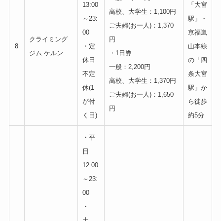
13:00
「大宮
高校、大学生：1,100円
～23:
駅」・
ご夫婦(お一人)：1,370
00
京福嵐
クライミング
円
8
・定
山本線
ジム ケルン
・1日券
休日
の「四
一般：2,200円
不定
条大宮
高校、大学生：1,370円
休(1
駅」か
ご夫婦(お一人)：1,650
が付
ら徒歩
円
く日)
約5分
・平
日
12:00
～23:
00
・
土、