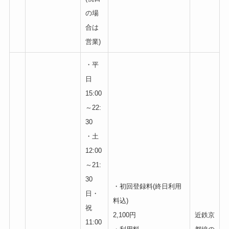
の場
合は
営業)
・平
日
15:00
～22:
30
・土
12:00
～21:
30
・初回登録料(終日利用
日・
料込)
祝
2,100円
近鉄京
11:00