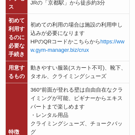
JRの「京都駅」から徒歩約3分
ス
初めて
初めての利用の場合は施設の利用申し
利用す
込みが必要になります
るのに
HPのQRコードかこちらから
https://ww
必要な
w.gym-manager.biz/crux
手続き
用意す
動きやすい服装(スカート不可)、靴下、
るもの
タオル、クライミングシューズ
360°前面が登れる壁は自由自在なクラ
イミングが可能、ビギナーからエキス
パートまで楽しめます
・レンタル用品
クライミングシューズ、チョークバッ
特徴
グ