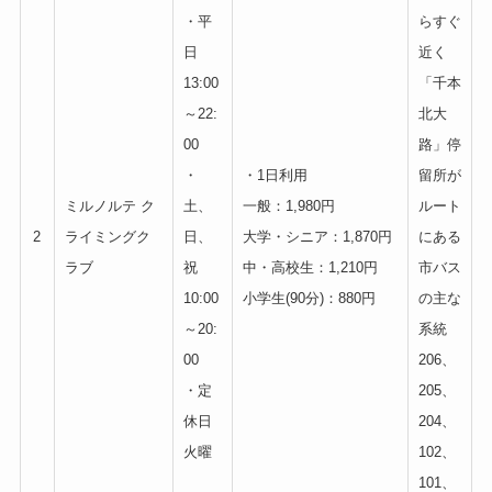
・平
らすぐ
日
近く
13:00
「千本
～22:
北大
00
路」停
・
・1日利用
留所が
ミルノルテ ク
土、
一般：1,980円
ルート
2
ライミングク
日、
大学・シニア：1,870円
にある
ラブ
祝
中・高校生：1,210円
市バス
10:00
小学生(90分)：880円
の主な
～20:
系統
00
206、
・定
205、
休日
204、
火曜
102、
101、