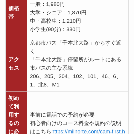
一般：1,980円
価格
大学・シニア：1,870円
帯
中・高校生：1,210円
小学生(90分)：880円
京都市バス「千本北大路」からすぐ近
く
アク
「千本北大路」停留所がルートにある
セス
市バスの主な系統
206、205、204、102、101、46、6、
1、北8、M1
初め
て利
用す
事前に電話での予約が必要
るの
初心者向けのコース料金や規約の説明
に必
はこちら
https://milnorte.com/cam-first.h