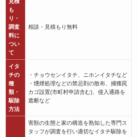
見積
も
り・
調査
相談・見積もり無料
料に
つい
て
イタ
チの
・チョウセンイタチ、ニホンイタチなど
種
・燻煙処理などの禁忌剤の散布、捕獲罠
類・
カゴ設置(市町村申請含む)、侵入通路を
駆除
遮断など
方法
害獣の生態と家の構造を熟知した専門ス
タッフが調査を行い適切なイタチ駆除を