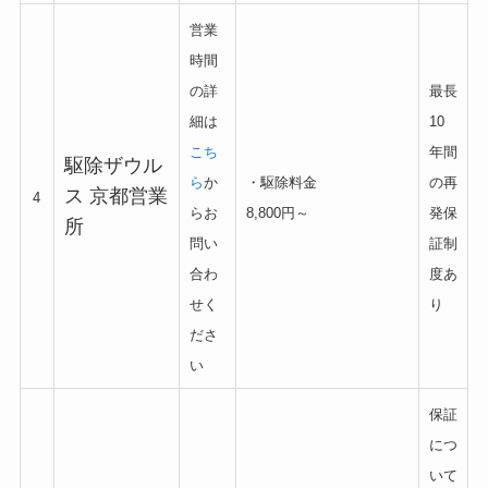
営業
時間
の詳
最長
細は
10
こち
年間
駆除ザウル
ら
か
・駆除料金
の再
ス 京都営業
4
らお
8,800円～
発保
所
問い
証制
合わ
度あ
せく
り
ださ
い
保証
につ
いて