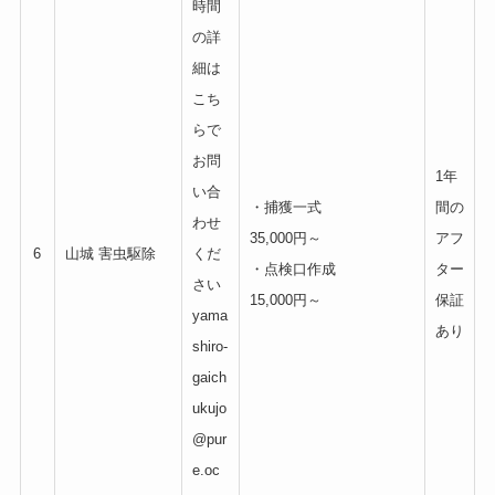
時間
の詳
細は
こち
らで
お問
1年
い合
・捕獲一式
間の
わせ
35,000円～
アフ
6
山城 害虫駆除
くだ
・点検口作成
ター
さい
15,000円～
保証
yama
あり
shiro-
gaich
ukujo
@pur
e.oc