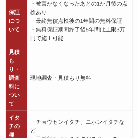
・被害がなくなったあとの1か月後の点
保証
検あり
につ
・最終無償点検後の1年間の無料保証
いて
・無料保証期間終了後5年間は上限3万
円で施工可能
見積
も
り・
調査
現地調査・見積もり無料
料に
つい
て
イタ
・チョウセンイタチ、ニホンイタチな
チの
ど
種