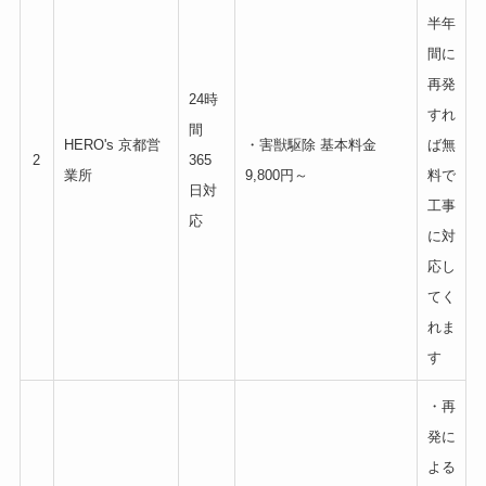
半年
間に
再発
24時
すれ
間
HERO's 京都営
・害獣駆除 基本料金
ば無
2
365
業所
9,800円～
料で
日対
工事
応
に対
応し
てく
れま
す
・再
発に
よる