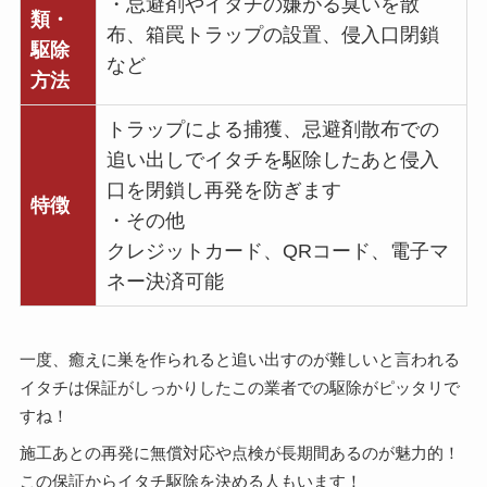
・忌避剤やイタチの嫌がる臭いを散
類・
布、箱罠トラップの設置、侵入口閉鎖
駆除
など
方法
トラップによる捕獲、忌避剤散布での
追い出しでイタチを駆除したあと侵入
口を閉鎖し再発を防ぎます
特徴
・その他
クレジットカード、QRコード、電子マ
ネー決済可能
一度、癒えに巣を作られると追い出すのが難しいと言われる
イタチは保証がしっかりしたこの業者での駆除がピッタリで
すね！
施工あとの再発に無償対応や点検が長期間あるのが魅力的！
この保証からイタチ駆除を決める人もいます！