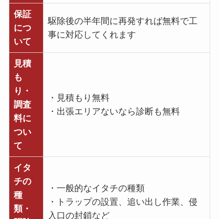
保証
駆除後の半年間に再発すれば無料で工
につ
事に対応してくれます
いて
見積
も
り・
・見積もり無料
調査
・出張エリアないなら診断も無料
料に
つい
て
イタ
チの
・一般的なイタチの種類
種
・トラップの設置、追い出し作業、侵
類・
入口の封鎖など