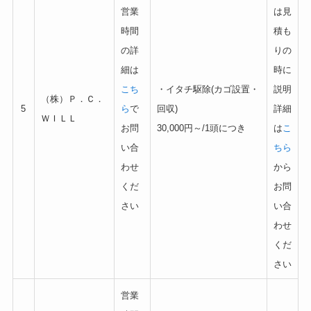
営業
は見
時間
積も
の詳
りの
細は
時に
こち
・イタチ駆除(カゴ設置・
説明
（株）Ｐ．Ｃ．
5
ら
で
回収)
詳細
ＷＩＬＬ
お問
30,000円～/1頭につき
は
こ
い合
ちら
わせ
から
くだ
お問
さい
い合
わせ
くだ
さい
営業