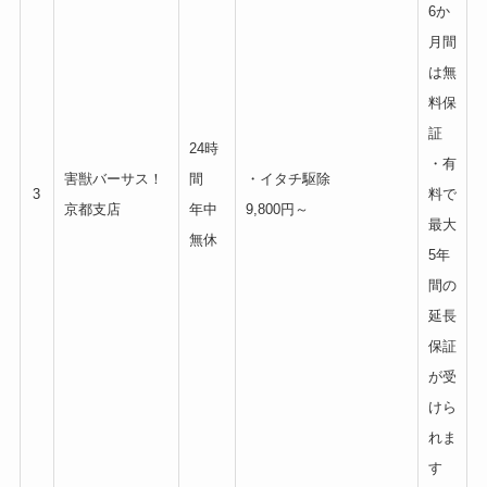
6か
月間
は無
料保
証
24時
・有
害獣バーサス！
間
・イタチ駆除
3
料で
京都支店
年中
9,800円～
最大
無休
5年
間の
延長
保証
が受
けら
れま
す