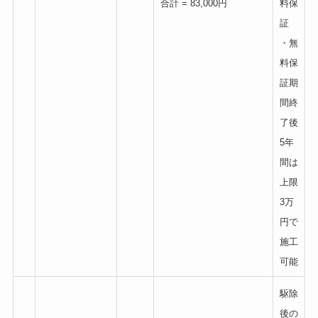
合計 = 83,000円
料保
証
・無
料保
証期
間終
了後
5年
間は
上限
3万
円で
施工
可能
駆除
後の