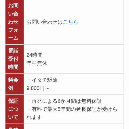
お問
い合
わせ
お問い合わせは
こちら
フォ
ーム
電話
24時間
受付
年中無休
時間
料金
・イタチ駆除
例
9,800円～
保証
・再発による6か月間は無料保証
につ
・有料で最大5年間の延長保証が受けら
いて
れます