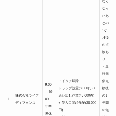
なく
なっ
たあ
との
1か
月後
の点
検あ
り
・最
終無
・イタチ駆除
償点
9:00
トラップ設置(8,000円) +
検後
～19:
株式会社ライフ
追い出し作業(45,000円)
の1
1
00
ディフェンス
+ 侵入口閉鎖作業(30,000
年間
年中
円)
の無
無休