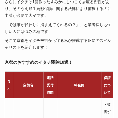
さらにイタチは1度作ったすみかにしつこく居座る習性があ
り、そのうえ野生鳥獣保護に関する法律により捕獲するのに
申請が必要で大変です。
「では誰が代わりに捕まえてくれるの？」、と業者探しも忙
しい人には悩みの種です。
そこで京都をイタチ被害から守る私が推薦する駆除のスペシ
ャリストを紹介します！
京都のおすすめのイタチ駆除10選！
電話
保証
N
店舗名
受付
料金例
につ
o.
時間
いて
・被
害が