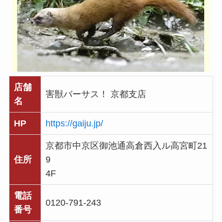
店舗
害獣バーサス！ 京都支店
名
HP
https://gaiju.jp/
京都市中京区御池通高倉西入ル高宮町21
住所
9
4F
電話
0120-791-243
番号