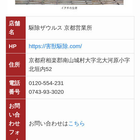
店舗
駆除ザウルス 京都営業所
名
HP
https://害獣駆除.com/
京都府相楽郡南山城村大字北大河原小字
住所
北垣内52
電話
0120-554-231
番号
0743-93-3020
お問
い合
わせ
お問い合わせは
こちら
フォ