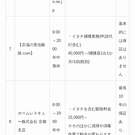
n.ne.j
p
基本
9:00
的に
・イタチ捕獲業務(申請代
～20:
は保
【京滋の害虫駆
行含む)
7
00
証は
除.com】
40,000円～/捕獲器1台1か
年中
あり
月/1頭(税別)
無休
ませ
ん
最長
10
8:00
年の
・イタチを含む駆除料金
ホームレスキュ
～19:
保証
15,000円～
8
ー株式会社 京都
00
あ
※そのほかに清掃や消毒
支店
年中
り、
作業で料金が変わります