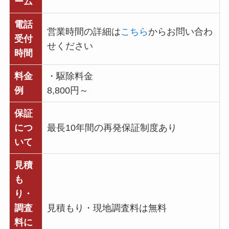
ーム
電話
営業時間の詳細は
こちら
からお問い合わ
受付
せください
時間
料金
・駆除料金
例
8,800円～
保証
につ
最長10年間の再発保証制度あり
いて
見積
も
り・
調査
見積もり・現地調査料は無料
料に