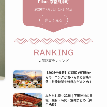
Pilars 京都河原町
2026年7月8日（水）開店
詳しく見る
RANKING
人気記事ランキング
【2026年最新】京都駅で朝5時か
らモーニングが食べられるお店8
選！営業時間や特徴などまとめ！
みたらし祭り2026｜下鴨神社の日
程・屋台・時間・混雑まとめ【御
手洗祭】