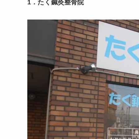
1．たく鍼灸整骨院