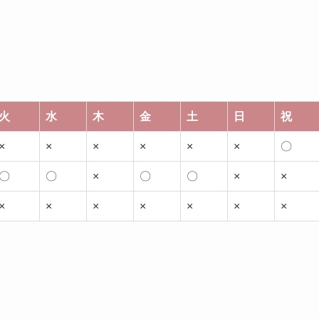
火
水
木
金
土
日
祝
×
×
×
×
×
×
〇
〇
〇
×
〇
〇
×
×
×
×
×
×
×
×
×