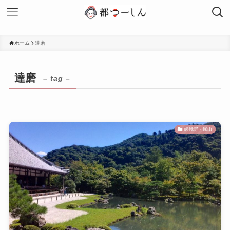
ホーム
達磨
達磨
– tag –
嵯峨野・嵐山