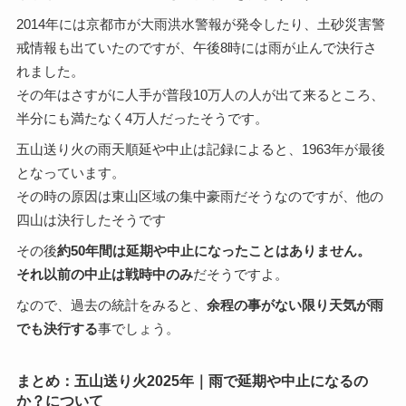
2014年には京都市が大雨洪水警報が発令したり、土砂災害警
戒情報も出ていたのですが、午後8時には雨が止んで決行さ
れました。
その年はさすがに人手が普段10万人の人が出て来るところ、
半分にも満たなく4万人だったそうです。
五山送り火の雨天順延や中止は記録によると、1963年が最後
となっています。
その時の原因は東山区域の集中豪雨だそうなのですが、他の
四山は決行したそうです
その後
約50年間は延期や中止になったことはありません。
それ以前の中止は戦時中のみ
だそうですよ。
なので、過去の統計をみると、
余程の事がない限り天気が雨
でも決行する
事でしょう。
まとめ：五山送り火2025年｜雨で延期や中止になるの
か？について